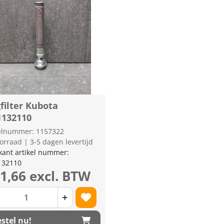
filter Kubota
1132110
kelnummer: 1157322
orraad | 3-5 dagen levertijd
kant artikel nummer:
132110
31,66 excl. BTW
+
stel nu!