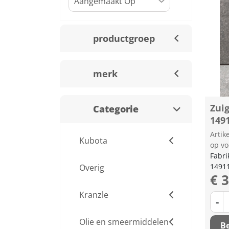
productgroep
merk
Zuig
Categorie
149
Arti
Kubota
op vo
Fabri
1491
Overig
€ 
Kranzle
-
Olie en smeermiddelen
Be