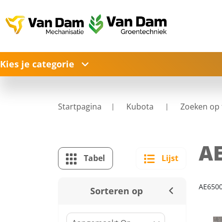
Kies je categorie
Startpagina
Kubota
Zoeken op 
AE
Tabel
Lijst
AE6500
Sorteren op