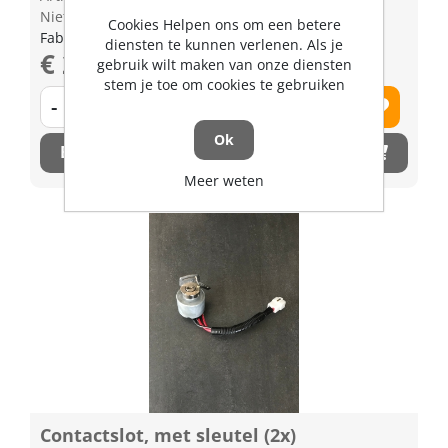
Niet op voorraad
Cookies Helpen ons om een betere
Fabrikant artikel nummer: W21CSH0057
diensten te kunnen verlenen. Als je
€ 221,05 excl. BTW
gebruik wilt maken van onze diensten
stem je toe om cookies te gebruiken
-
+
Ok
Bestel nu!
Meer weten
Contactslot, met sleutel (2x)