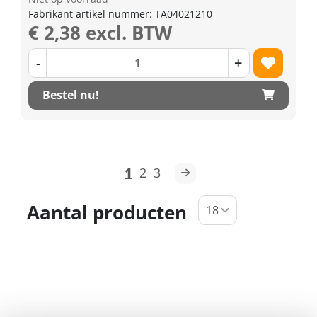
Fabrikant artikel nummer: TA04021210
€ 2,38 excl. BTW
-
+
Bestel nu!
1
2
3
Aantal producten