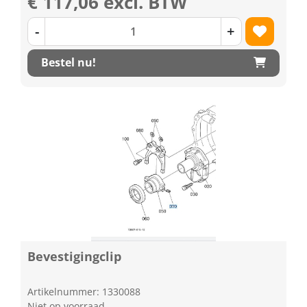
€ 117,06 excl. BTW
-
+
Bestel nu!
Bevestigingclip
Artikelnummer: 1330088
Niet op voorraad