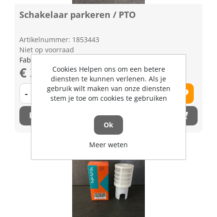
Schakelaar parkeren / PTO
Artikelnummer: 1853443
Niet op voorraad
Fabrikant artikel nummer: 6C78230850
€ 33,03 excl. BTW
Cookies Helpen ons om een betere
diensten te kunnen verlenen. Als je
gebruik wilt maken van onze diensten
-
+
stem je toe om cookies te gebruiken
Bestel nu!
Ok
Meer weten