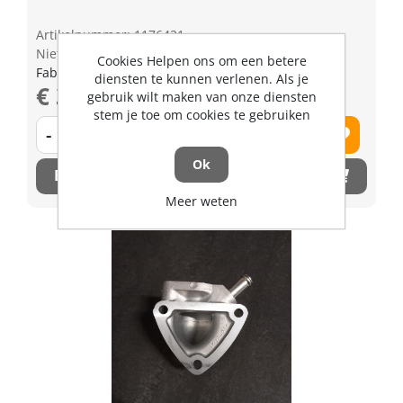
Artikelnummer: 1176421
Niet op voorraad
Cookies Helpen ons om een betere
Fabrikant artikel nummer: 1J00283040
diensten te kunnen verlenen. Als je
€ 31,73 excl. BTW
gebruik wilt maken van onze diensten
stem je toe om cookies te gebruiken
-
+
Ok
Bestel nu!
Meer weten