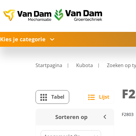
Kies je categorie
Startpagina
Kubota
Zoeken op t
F2
Tabel
Lijst
F2803
Sorteren op