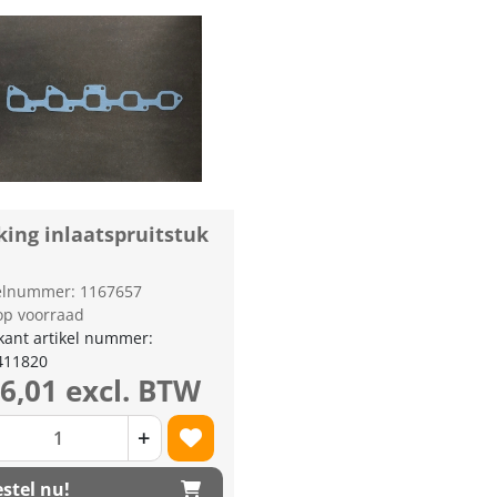
king inlaatspruitstuk
kelnummer: 1167657
op voorraad
kant artikel nummer:
411820
16,01 excl. BTW
+
stel nu!