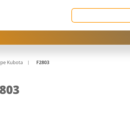
ype Kubota
F2803
803