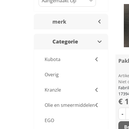
merk
Categorie
Kubota
Pak
Overig
Arti
Niet 
Fabri
Kranzle
1739
€ 
Olie en smeermiddelen
-
EGO
Be