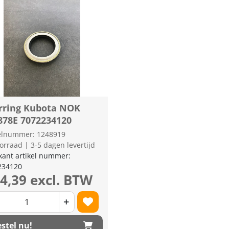
rring Kubota NOK
878E 7072234120
kelnummer: 1248919
orraad | 3-5 dagen levertijd
kant artikel nummer:
234120
14,39 excl. BTW
+
stel nu!