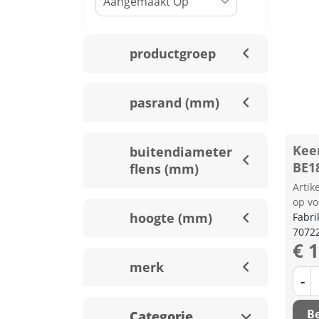
productgroep
pasrand (mm)
Kee
buitendiameter
BE1
flens (mm)
Arti
op vo
hoogte (mm)
Fabri
7072
€ 
merk
-
Be
Categorie