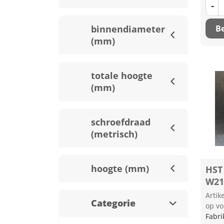
-
Be
binnendiameter
(mm)
totale hoogte
(mm)
schroefdraad
(metrisch)
hoogte (mm)
HST 
W21
Arti
Categorie
op vo
Fabri