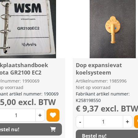
kplaatshandboek
Dop expansievat
ota GR2100 EC2
koelsysteem
kelnummer: 1990069
Artikelnummer: 1985996
op voorraad
Niet op voorraad
kant artikel nummer: 190069
Fabrikant artikel nummer:
25,00 excl. BTW
K258198550
€ 9,37 excl. BT
+
-
+
stel nu!
Bestel nu!