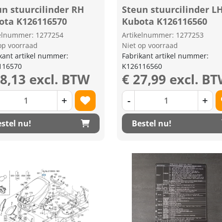
un stuurcilinder RH
Steun stuurcilinder L
ota K126116570
Kubota K126116560
kelnummer: 1277254
Artikelnummer: 1277253
op voorraad
Niet op voorraad
kant artikel nummer:
Fabrikant artikel nummer:
116570
K126116560
28,13 excl. BTW
€ 27,99 excl. B
+
-
+
stel nu!
Bestel nu!