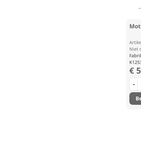
Mot
Arti
Niet 
Fabri
K125
€ 
-
Be