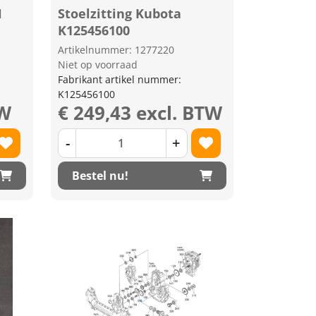
H
Stoelzitting Kubota
K125456100
Artikelnummer: 1277220
Niet op voorraad
Fabrikant artikel nummer:
K125456100
TW
€ 249,43 excl. BTW
-
+
Bestel nu!