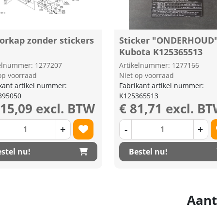
orkap zonder stickers
Sticker "ONDERHOUD
Kubota K125365513
kelnummer: 1277207
Artikelnummer: 1277166
op voorraad
Niet op voorraad
kant artikel nummer:
Fabrikant artikel nummer:
395050
K125365513
515,09 excl. BTW
€ 81,71 excl. B
+
-
+
stel nu!
Bestel nu!
Aant