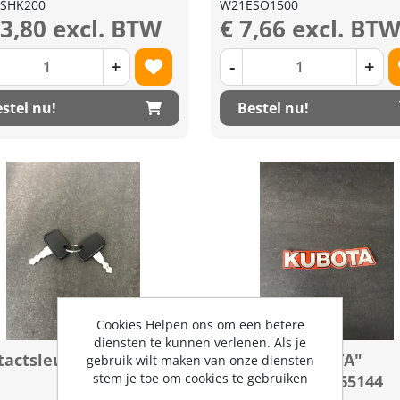
SHK200
W21ESO1500
23,80 excl. BTW
€ 7,66 excl. BT
+
-
+
stel nu!
Bestel nu!
Cookies Helpen ons om een betere
diensten te kunnen verlenen. Als je
actsleutel set (2x)
Sticker "KUBOTA"
gebruik wilt maken van onze diensten
stem je toe om cookies te gebruiken
gebogen K321165144