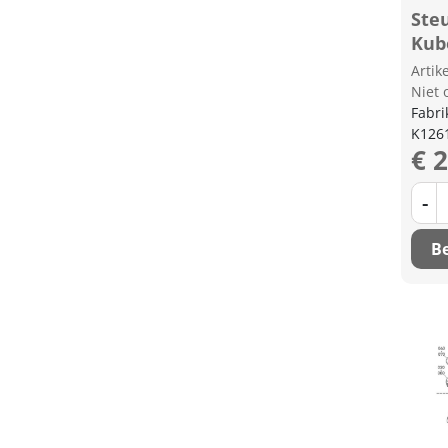
Ste
Kub
Arti
Niet 
Fabri
K126
€ 
-
Be