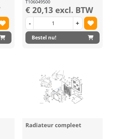
T106049500
W
€ 20,13 excl. BTW
-
+
Bestel nu!
Radiateur compleet