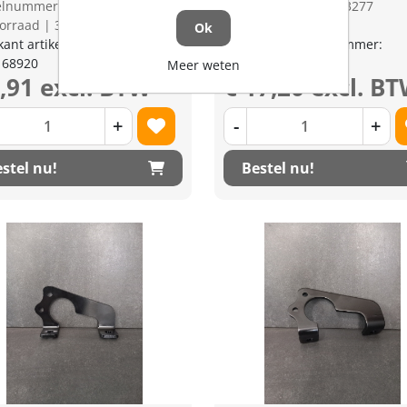
kelnummer: 1296914
Artikelnummer: 1283277
orraad | 3-5 dagen levertijd
Niet op voorraad
Ok
kant artikel nummer:
Fabrikant artikel nummer:
168920
K321165144
Meer weten
9,91 excl. BTW
€ 17,20 excl. B
+
-
+
stel nu!
Bestel nu!