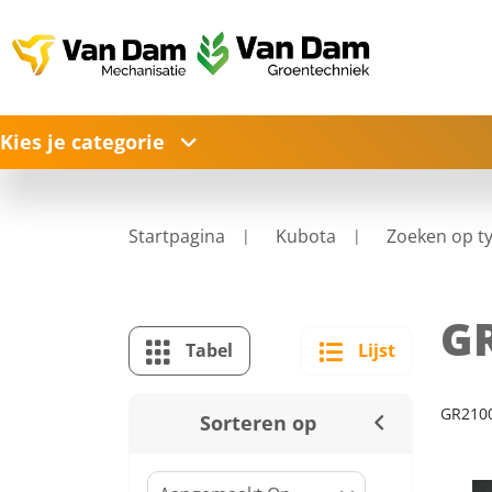
Kies je categorie
Startpagina
Kubota
Zoeken op t
G
Tabel
Lijst
GR210
Sorteren op