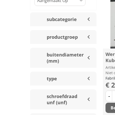
subcategorie
productgroep
Wer
buitendiameter
Kub
(mm)
Arti
Niet 
type
Fabri
€ 
-
schroefdraad
unf (unf)
Be