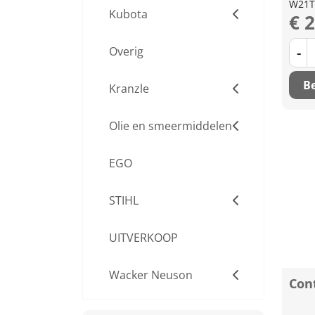
W21T
Kubota
€ 
-
Overig
Be
Kranzle
Olie en smeermiddelen
EGO
STIHL
UITVERKOOP
Wacker Neuson
Cont