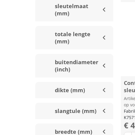
sleutelmaat
(mm)
totale lengte
(mm)
buitendiameter
(inch)
Con
dikte (mm)
sle
Arti
op vo
slangtule (mm)
Fabri
K757
€ 
breedte (mm)