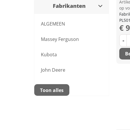
Arti
Fabrikanten
op vo
Fabri
PL50
ALGEMEEN
€ 
Massey Ferguson
-
Be
Kubota
John Deere
Toon alles