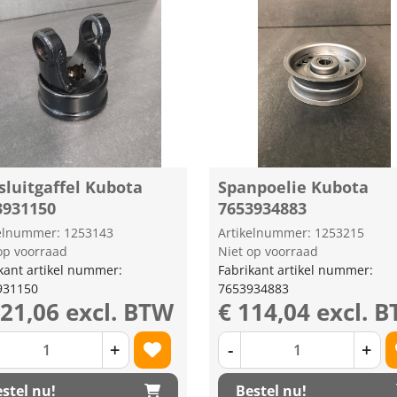
sluitgaffel Kubota
Spanpoelie Kubota
3931150
7653934883
kelnummer: 1253143
Artikelnummer: 1253215
op voorraad
Niet op voorraad
kant artikel nummer:
Fabrikant artikel nummer:
931150
7653934883
321,06 excl. BTW
€ 114,04 excl. 
+
-
+
stel nu!
Bestel nu!