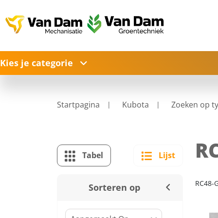
Kies je categorie
Startpagina
Kubota
Zoeken op t
RC
Tabel
Lijst
RC48-G
Sorteren op