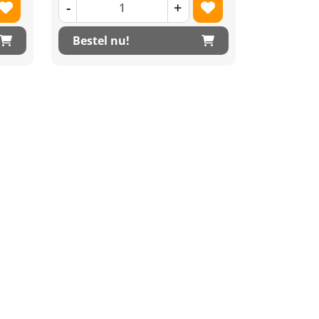
-
+
Bestel nu!