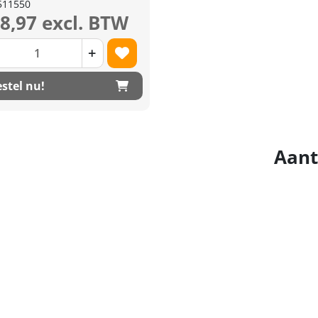
511550
18,97 excl. BTW
+
stel nu!
Aant