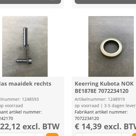
las maaidek rechts
Keerring Kubota NOK
BE1878E 7072234120
kelnummer: 1248593
Artikelnummer: 1248919
op voorraad
op voorraad | 3-5 dagen lever
kant artikel nummer:
Fabrikant artikel nummer:
242170
7072234120
122,12 excl. BTW
€ 14,39 excl. B