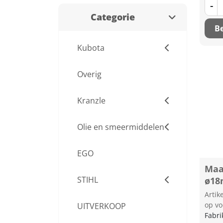
-
Categorie
Be
Kubota
Overig
Kranzle
Olie en smeermiddelen
EGO
Maa
STIHL
ø1
Arti
op vo
UITVERKOOP
Fabri