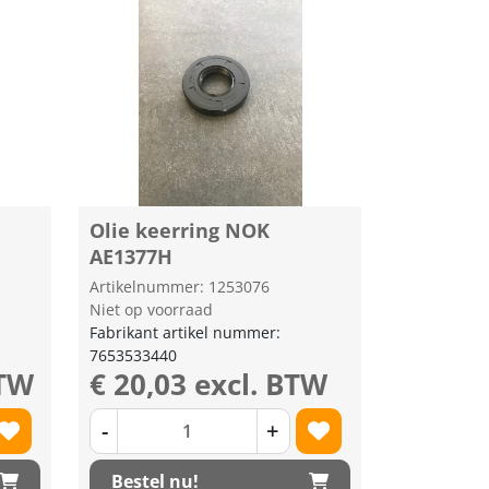
Olie keerring NOK
AE1377H
Artikelnummer: 1253076
Niet op voorraad
Fabrikant artikel nummer:
7653533440
BTW
€ 20,03 excl. BTW
-
+
Bestel nu!