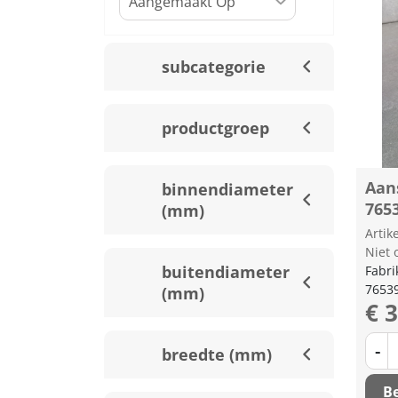
subcategorie
productgroep
Aan
binnendiameter
765
(mm)
Arti
Niet 
buitendiameter
Fabri
7653
(mm)
€ 
-
breedte (mm)
Be