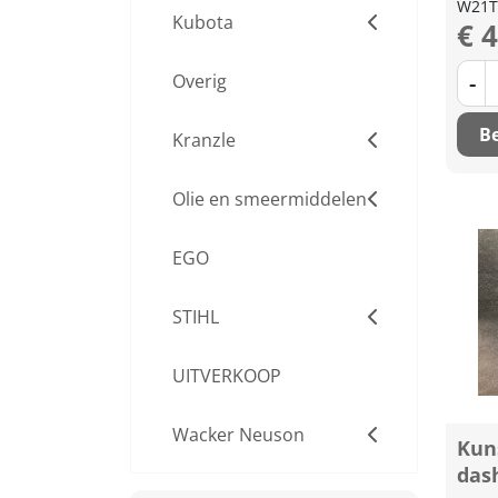
W21T
Kubota
€ 
-
Overig
Be
Kranzle
Olie en smeermiddelen
EGO
STIHL
UITVERKOOP
Wacker Neuson
Kuns
das