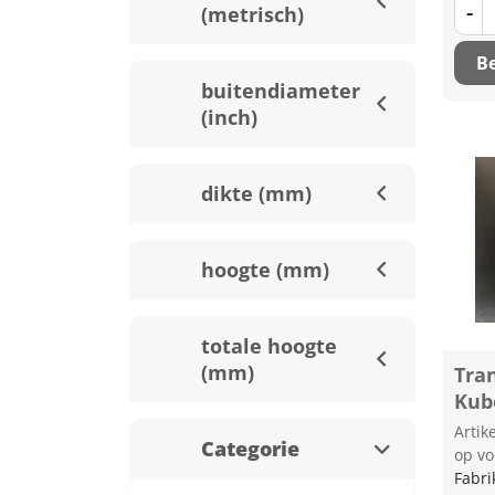
-
(metrisch)
Be
buitendiameter
(inch)
dikte (mm)
hoogte (mm)
totale hoogte
(mm)
Tran
Kub
Arti
Categorie
op vo
Fabri