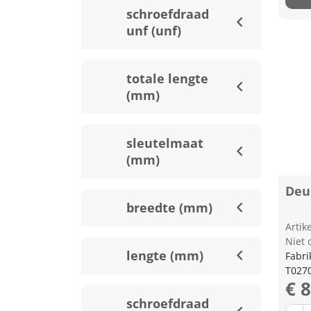
schroefdraad
unf (unf)
totale lengte
(mm)
sleutelmaat
(mm)
Deur
breedte (mm)
Arti
Niet 
lengte (mm)
Fabri
T027
€ 
schroefdraad