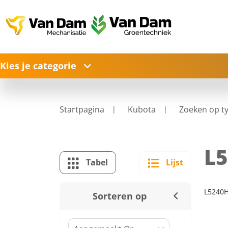
Kies je categorie
Startpagina
Kubota
Zoeken op t
L5
Tabel
Lijst
L5240
Sorteren op