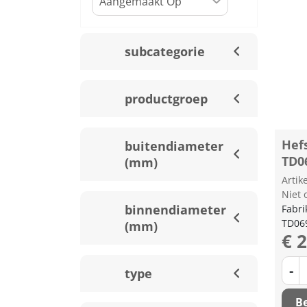
subcategorie
productgroep
Hef
buitendiameter
TD0
(mm)
Arti
Niet 
binnendiameter
Fabri
TD06
(mm)
€ 
-
type
Be