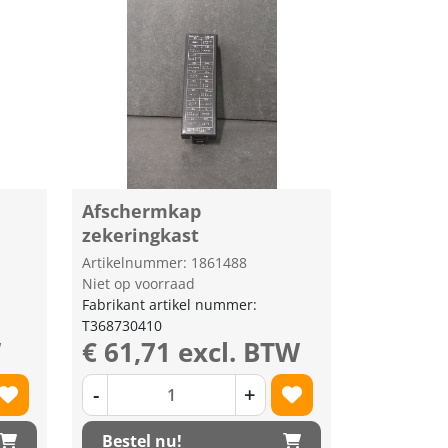
Afschermkap
zekeringkast
Artikelnummer: 1861488
Niet op voorraad
Fabrikant artikel nummer:
T368730410
W
€ 61,71 excl. BTW
-
+
Bestel nu!