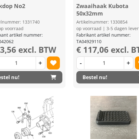
kdop No2
Zwaaihaak Kubota
50x32mm
kelnummer: 1331740
Artikelnummer: 1330854
op voorraad
op voorraad | 3-5 dagen lever
kant artikel nummer:
Fabrikant artikel nummer:
042062
TA04929110
23,56 excl. BTW
€ 117,06 excl. 
+
-
+
stel nu!
Bestel nu!