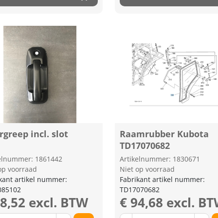
greep incl. slot
Raamrubber Kubota
TD17070682
kelnummer: 1861442
Artikelnummer: 1830671
op voorraad
Niet op voorraad
kant artikel nummer:
Fabrikant artikel nummer:
085102
TD17070682
88,52 excl. BTW
€ 94,68 excl. B