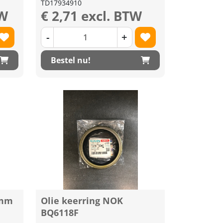
TD17934910
TW
€ 2,71 excl. BTW
-
+
Bestel nu!
0mm
Olie keerring NOK
BQ6118F