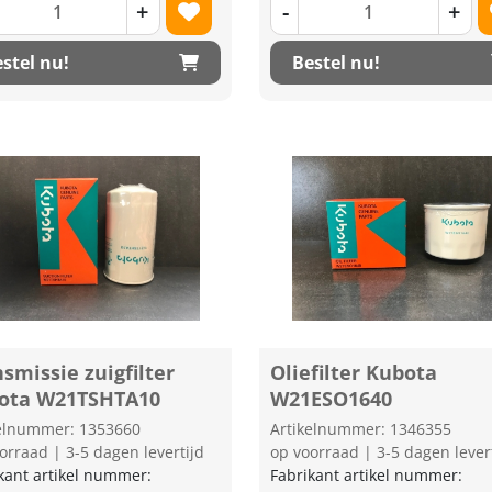
+
-
+
stel nu!
Bestel nu!
smissie zuigfilter
Oliefilter Kubota
ota W21TSHTA10
W21ESO1640
kelnummer: 1353660
Artikelnummer: 1346355
orraad | 3-5 dagen levertijd
op voorraad | 3-5 dagen lever
kant artikel nummer:
Fabrikant artikel nummer: