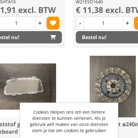
SHTA10
W21ESO1640
41,91 excl. BTW
€ 11,38 excl. B
+
-
+
stel nu!
Bestel nu!
Cookies Helpen ons om een betere
diensten te kunnen verlenen. Als je
tstof glas t.b.v.
Koppelingsplaat ø24
gebruik wilt maken van onze diensten
stem je toe om cookies te gebruiken
hboard