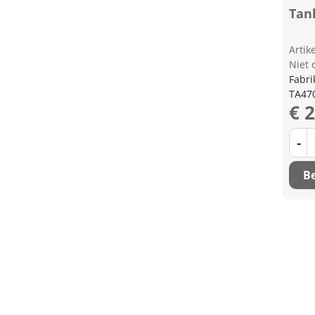
Tan
Arti
Niet 
Fabri
TA47
€ 
-
Be