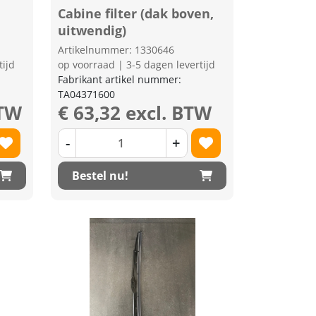
Cabine filter (dak boven,
uitwendig)
Artikelnummer: 1330646
tijd
op voorraad | 3-5 dagen levertijd
Fabrikant artikel nummer:
TA04371600
BTW
€ 63,32 excl. BTW
-
+
Bestel nu!