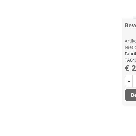
Beve
Arti
Niet 
Fabri
TA04
€ 
-
Be