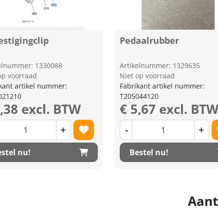
stigingclip
Pedaalrubber
kelnummer: 1330088
Artikelnummer: 1329635
op voorraad
Niet op voorraad
kant artikel nummer:
Fabrikant artikel nummer:
021210
T205044120
2,38 excl. BTW
€ 5,67 excl. BT
+
-
+
stel nu!
Bestel nu!
Aant