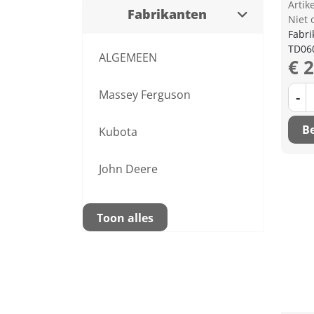
Arti
Fabrikanten
Niet 
Fabri
TD06
ALGEMEEN
€ 
Massey Ferguson
-
Be
Kubota
John Deere
Toon alles