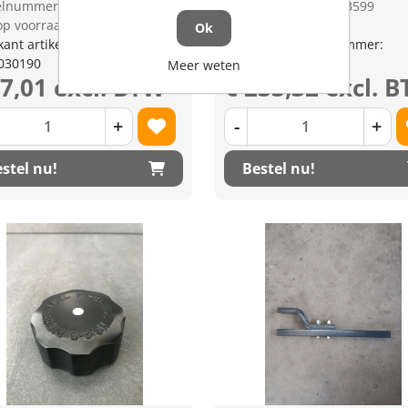
kelnummer: 1333903
Artikelnummer: 1333599
op voorraad
Niet op voorraad
Ok
kant artikel nummer:
Fabrikant artikel nummer:
030190
TD02020500
Meer weten
27,01 excl. BTW
€ 233,32 excl. 
+
-
+
stel nu!
Bestel nu!