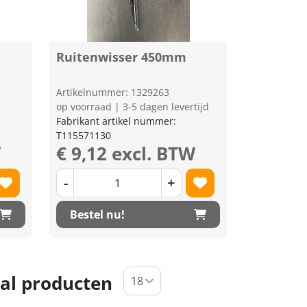
Ruitenwisser 450mm
Artikelnummer: 1329263
op voorraad | 3-5 dagen levertijd
Fabrikant artikel nummer:
T115571130
W
€ 9,12 excl. BTW
-
+
Bestel nu!
al producten