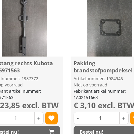
stang rechts Kubota
Pakking
6971563
brandstofpompdeksel
kelnummer: 1987372
Artikelnummer: 1984946
op voorraad
Niet op voorraad
kant artikel nummer:
Fabrikant artikel nummer:
971563
1A02151663
223,85 excl. BTW
€ 3,10 excl. BT
+
-
+
stel nu!
Bestel nu!