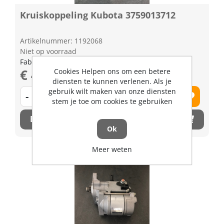
Kruiskoppeling Kubota 3759013712
Artikelnummer: 1192068
Niet op voorraad
Fabrikant artikel nummer: 3759013712
€ 405,18 excl. BTW
Cookies Helpen ons om een betere
diensten te kunnen verlenen. Als je
gebruik wilt maken van onze diensten
-
+
stem je toe om cookies te gebruiken
Bestel nu!
Ok
Meer weten