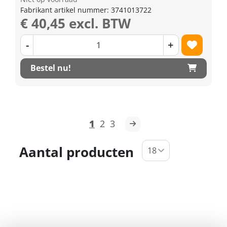
Fabrikant artikel nummer: 3741013722
€ 40,45 excl. BTW
-
+
Bestel nu!
1
2
3
Aantal producten