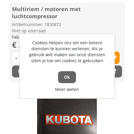
Multiriem / motoren met
luchtcompressor
Artikelnummer: 1830872
Niet op voorraad
Fabrikant artikel nummer: 3J08011110
€ 31,61 excl. BTW
Cookies Helpen ons om een betere
diensten te kunnen verlenen. Als je
gebruik wilt maken van onze diensten
-
+
stem je toe om cookies te gebruiken
Bestel nu!
Ok
Meer weten