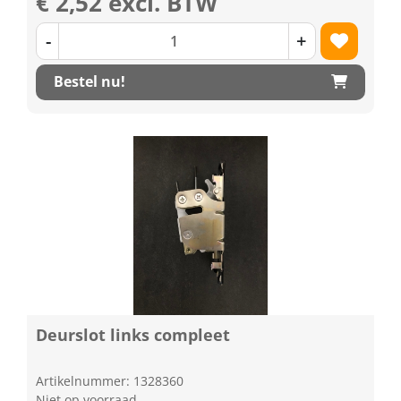
€ 2,52 excl. BTW
-
+
Bestel nu!
Deurslot links compleet
Artikelnummer: 1328360
Niet op voorraad