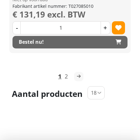
Fabrikant artikel nummer: T027085010
€ 131,19 excl. BTW
-
+
Bestel nu!
1
2
Aantal producten