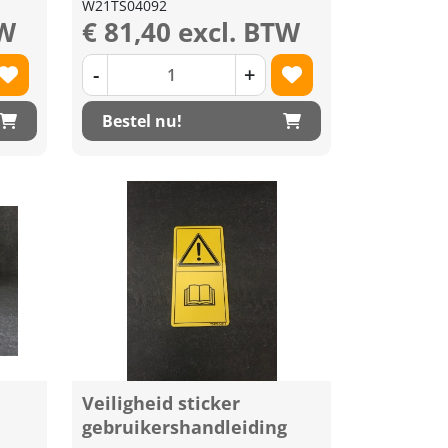
W21TS04092
TW
€ 81,40 excl. BTW
-
+
Bestel nu!
Veiligheid sticker
gebruikershandleiding