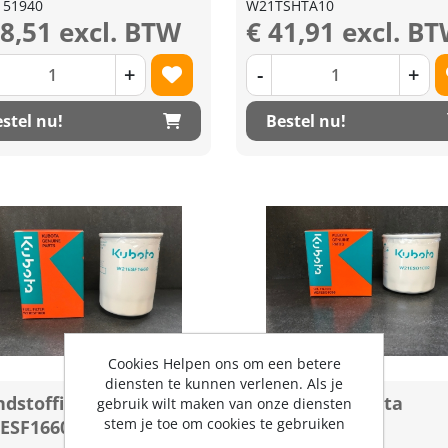
151940
W21TSHTA10
18,51 excl. BTW
€ 41,91 excl. B
+
-
+
stel nu!
Bestel nu!
Cookies Helpen ons om een betere
diensten te kunnen verlenen. Als je
dstoffilter Kubota
Olie filter Kubota
gebruik wilt maken van onze diensten
stem je toe om cookies te gebruiken
ESF1660
W21ESO1C00