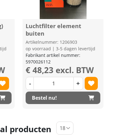
g)
Luchtfilter element
buiten
Artikelnummer: 1206903
tijd
op voorraad | 3-5 dagen levertijd
Fabrikant artikel nummer:
5970026112
TW
€ 48,23 excl. BTW
-
+
Bestel nu!
al producten