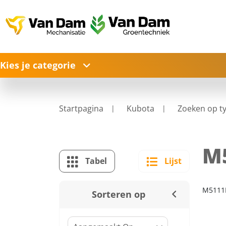
Kies je categorie
Startpagina
Kubota
Zoeken op t
M
Tabel
Lijst
M5111
Sorteren op