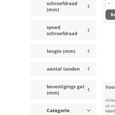
-
schroefdraad
(mm)
Be
spoed
schroefdraad
lengte (mm)
aantal tanden
bevestigings gat
Voor
(mm)
Arti
op vo
Categorie
Fabri