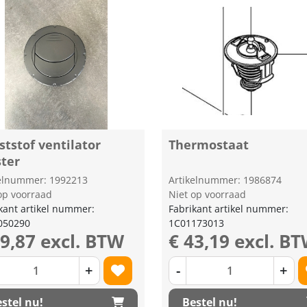
tstof ventilator
Thermostaat
ster
kelnummer: 1992213
Artikelnummer: 1986874
op voorraad
Niet op voorraad
kant artikel nummer:
Fabrikant artikel nummer:
050290
1C01173013
29,87 excl. BTW
€ 43,19 excl. B
+
-
+
stel nu!
Bestel nu!