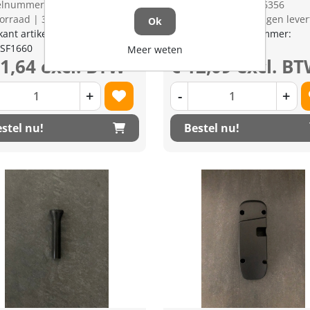
kelnummer: 1346345
Artikelnummer: 1346356
orraad | 3-5 dagen levertijd
op voorraad | 3-5 dagen lever
Ok
kant artikel nummer:
Fabrikant artikel nummer:
SF1660
W21ESO1C00
Meer weten
11,64 excl. BTW
€ 12,09 excl. B
+
-
+
stel nu!
Bestel nu!