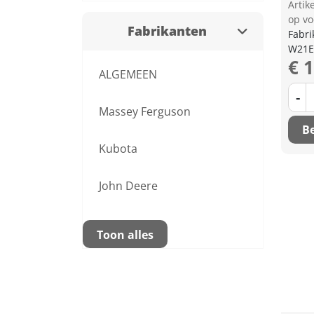
Arti
op vo
Fabrikanten
Fabri
W21E
€ 
ALGEMEEN
-
Massey Ferguson
Be
Kubota
John Deere
Toon alles