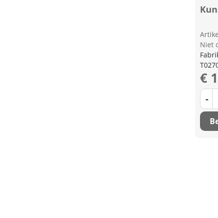
Kun
Arti
Niet 
Fabri
T027
€ 
-
Be