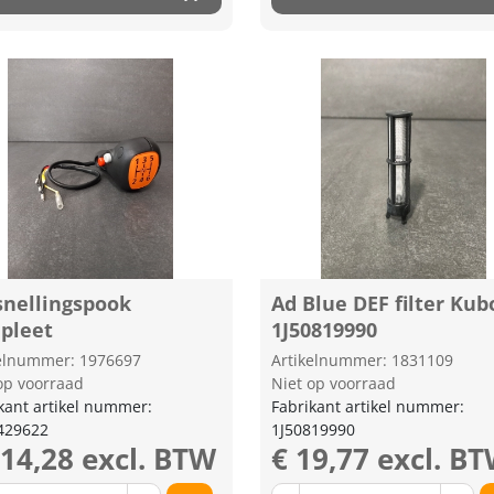
snellingspook
Ad Blue DEF filter Kub
pleet
1J50819990
kelnummer: 1976697
Artikelnummer: 1831109
op voorraad
Niet op voorraad
kant artikel nummer:
Fabrikant artikel nummer:
429622
1J50819990
314,28 excl. BTW
€ 19,77 excl. B