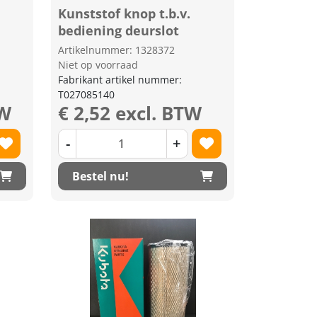
Kunststof knop t.b.v.
bediening deurslot
Artikelnummer: 1328372
Niet op voorraad
Fabrikant artikel nummer:
T027085140
TW
€ 2,52 excl. BTW
-
+
Bestel nu!