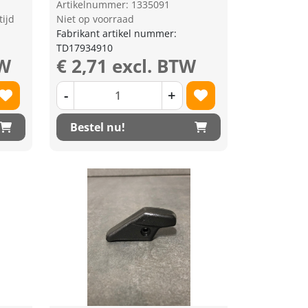
Artikelnummer: 1335091
tijd
Niet op voorraad
Fabrikant artikel nummer:
TD17934910
TW
€ 2,71 excl. BTW
-
+
Bestel nu!