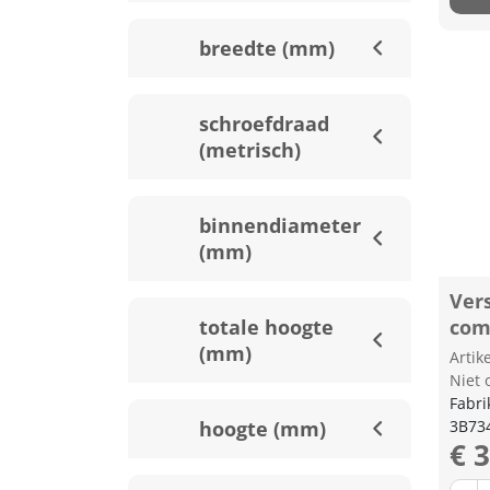
breedte (mm)
schroefdraad
(metrisch)
binnendiameter
(mm)
Ver
totale hoogte
com
(mm)
Arti
Niet 
Fabri
hoogte (mm)
3B73
€ 