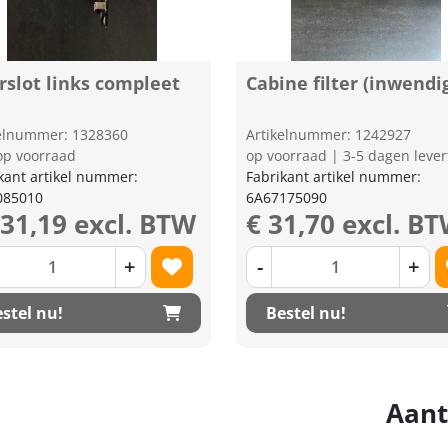
rslot links compleet
Cabine filter (inwendi
kelnummer: 1328360
Artikelnummer: 1242927
op voorraad
op voorraad | 3-5 dagen lever
kant artikel nummer:
Fabrikant artikel nummer:
085010
6A67175090
131,19 excl. BTW
€ 31,70 excl. B
+
-
+
stel nu!
Bestel nu!
Aant