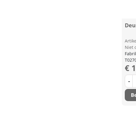
Deu
Arti
Niet 
Fabri
T027
€ 
-
Be