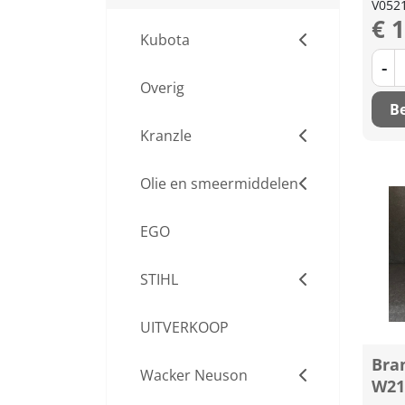
V052
€ 
Kubota
-
Overig
Be
Kranzle
Olie en smeermiddelen
EGO
STIHL
UITVERKOOP
Bran
Wacker Neuson
W21