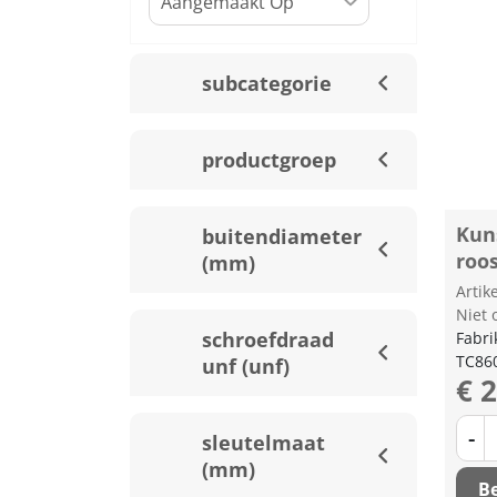
subcategorie
productgroep
Kuns
buitendiameter
roo
(mm)
Arti
Niet 
schroefdraad
Fabri
TC86
unf (unf)
€ 
-
sleutelmaat
(mm)
Be