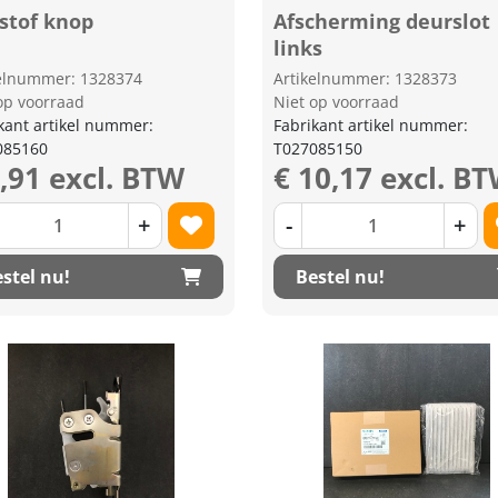
stof knop
Afscherming deurslot
links
kelnummer: 1328374
Artikelnummer: 1328373
op voorraad
Niet op voorraad
kant artikel nummer:
Fabrikant artikel nummer:
085160
T027085150
1,91 excl. BTW
€ 10,17 excl. B
+
-
+
stel nu!
Bestel nu!