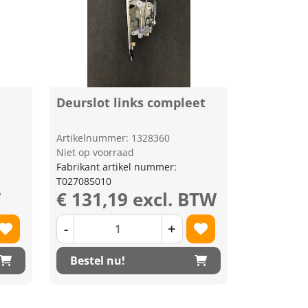
Deurslot links compleet
Artikelnummer: 1328360
Niet op voorraad
Fabrikant artikel nummer:
T027085010
W
€ 131,19 excl. BTW
-
+
Bestel nu!