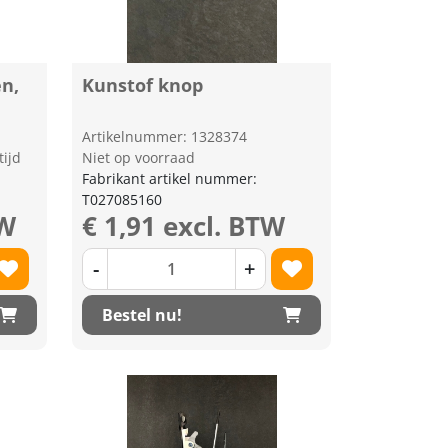
en,
Kunstof knop
Artikelnummer: 1328374
tijd
Niet op voorraad
Fabrikant artikel nummer:
T027085160
TW
€ 1,91 excl. BTW
-
+
Bestel nu!