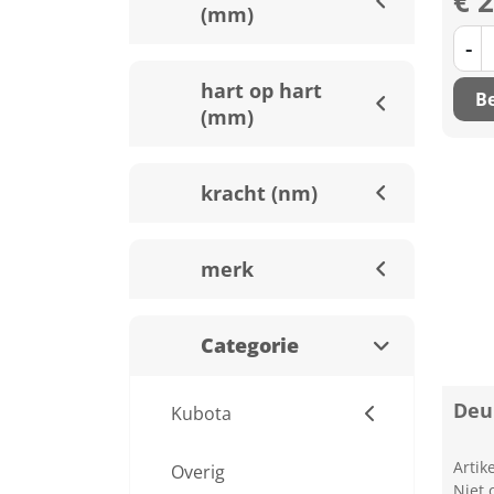
€ 
(mm)
-
hart op hart
Be
(mm)
kracht (nm)
merk
Categorie
Deur
Kubota
Arti
Overig
Niet 