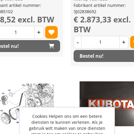
kant artikel nummer:
Fabrikant artikel nummer:
085102
3J02838692
88,52 excl. BTW
€ 2.873,33 excl.
BTW
+
-
+
stel nu!
Bestel nu!
Cookies Helpen ons om een betere
diensten te kunnen verlenen. Als je
gebruik wilt maken van onze diensten