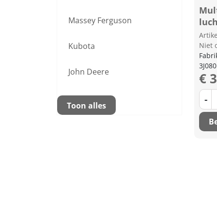
Mul
Massey Ferguson
luc
Arti
Kubota
Niet 
Fabri
3J08
John Deere
€ 
-
Toon alles
Be