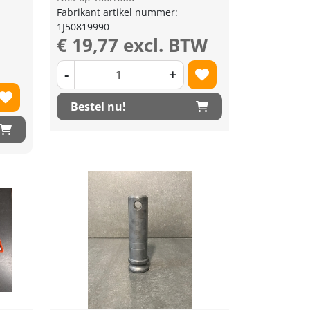
Fabrikant artikel nummer:
1J50819990
€ 19,77 excl. BTW
-
+
Bestel nu!