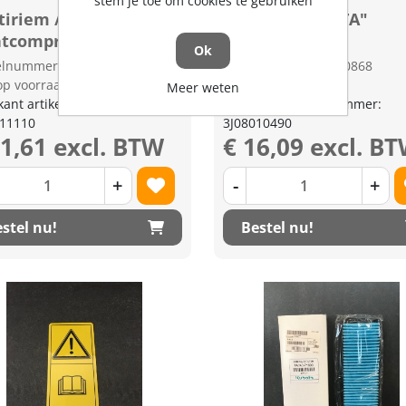
stem je toe om cookies te gebruiken
tiriem / motoren met
Sticker "KUBOTA"
htcompressor
Ok
kelnummer: 1830872
Artikelnummer: 1830868
op voorraad
Niet op voorraad
Meer weten
kant artikel nummer:
Fabrikant artikel nummer:
011110
3J08010490
31,61 excl. BTW
€ 16,09 excl. B
+
-
+
stel nu!
Bestel nu!