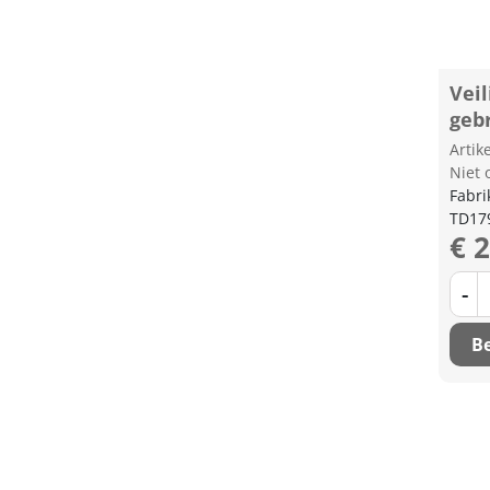
Veil
geb
Arti
Niet 
Fabri
TD17
€ 
-
Be