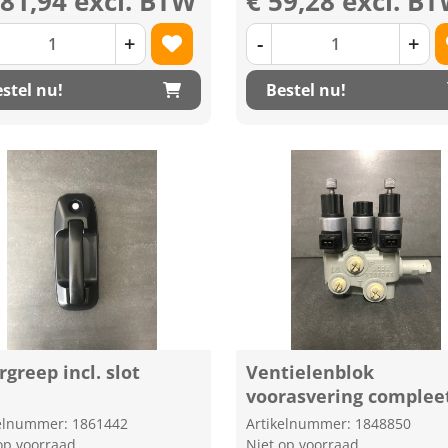
281,94 excl. BTW
€ 59,28 excl. B
+
-
+
stel nu!
Bestel nu!
greep incl. slot
Ventielenblok
voorasvering complee
kelnummer: 1861442
Artikelnummer: 1848850
op voorraad
Niet op voorraad