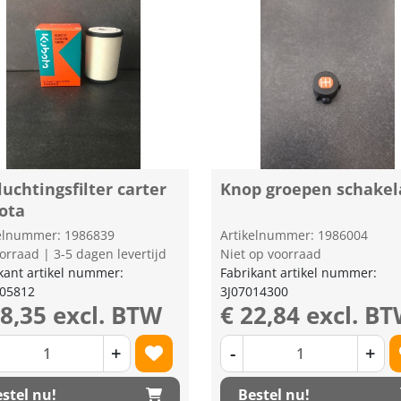
uchtingsfilter carter
Knop groepen schakel
ota
kelnummer: 1986839
Artikelnummer: 1986004
orraad | 3-5 dagen levertijd
Niet op voorraad
kant artikel nummer:
Fabrikant artikel nummer:
405812
3J07014300
98,35 excl. BTW
€ 22,84 excl. B
+
-
+
stel nu!
Bestel nu!