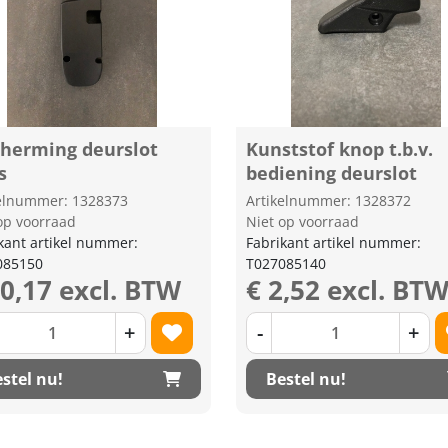
cherming deurslot
Kunststof knop t.b.v.
s
bediening deurslot
kelnummer: 1328373
Artikelnummer: 1328372
op voorraad
Niet op voorraad
kant artikel nummer:
Fabrikant artikel nummer:
085150
T027085140
10,17 excl. BTW
€ 2,52 excl. BT
+
-
+
stel nu!
Bestel nu!