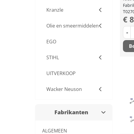
Fabri
Kranzle
T027
€ 
Olie en smeermiddelen
-
EGO
Be
STIHL
UITVERKOOP
Wacker Neuson
Fabrikanten
ALGEMEEN