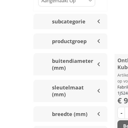
subcategorie
productgroep
Ontl
buitendiameter
Kub
(mm)
Arti
op vo
sleutelmaat
Fabri
1J52
(mm)
€ 
-
breedte (mm)
Be