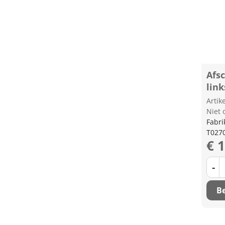
Afs
link
Arti
Niet 
Fabri
T027
€ 
-
Be