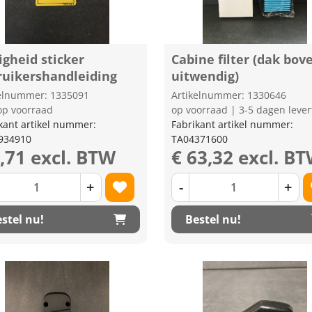
igheid sticker
Cabine filter (dak bov
ruikershandleiding
uitwendig)
kelnummer: 1335091
Artikelnummer: 1330646
op voorraad
op voorraad | 3-5 dagen lever
kant artikel nummer:
Fabrikant artikel nummer:
934910
TA04371600
2,71 excl. BTW
€ 63,32 excl. B
+
-
+
stel nu!
Bestel nu!