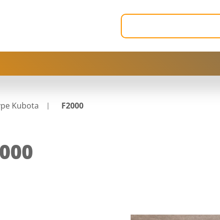
ype Kubota
F2000
000