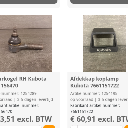
urkogel RH Kubota
Afdekkap koplamp
1156470
Kubota 7661151722
kelnummer: 1254289
Artikelnummer: 1254195
orraad | 3-5 dagen levertijd
op voorraad | 3-5 dagen lever
kant artikel nummer:
Fabrikant artikel nummer:
156470
7661151722
43,51 excl. BTW
€ 60,91 excl. B