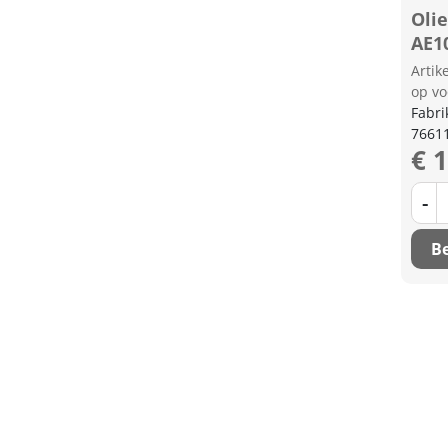
Oli
AE1
Arti
op vo
Fabri
7661
€ 
-
Be