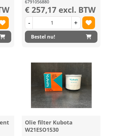
6791056880
BTW
€ 257,17 excl. BTW
-
+
Bestel nu!
ment
Olie filter Kubota
W21ESO1530