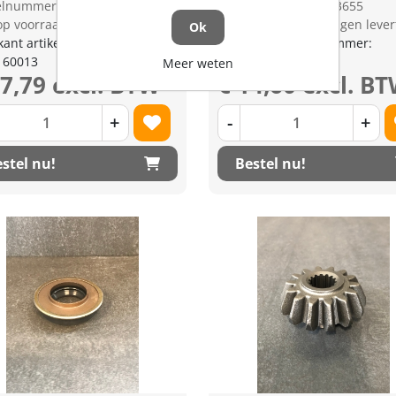
kelnummer: 1978398
Artikelnummer: 1353655
op voorraad
op voorraad | 3-5 dagen lever
Ok
kant artikel nummer:
Fabrikant artikel nummer:
160013
W21TSH6600
Meer weten
87,79 excl. BTW
€ 14,60 excl. B
+
-
+
stel nu!
Bestel nu!