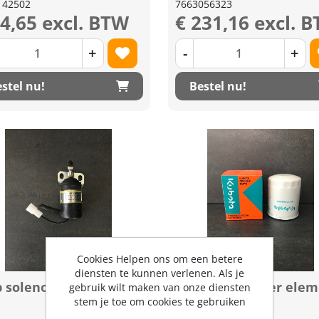
142502
7663056323
44,65 excl. BTW
€ 231,16 excl. 
+
-
+
stel nu!
Bestel nu!
Cookies Helpen ons om een betere
diensten te kunnen verlenen. Als je
p solenoide
Hydrauliek filter ele
gebruik wilt maken van onze diensten
stem je toe om cookies te gebruiken
(HH660-36060)