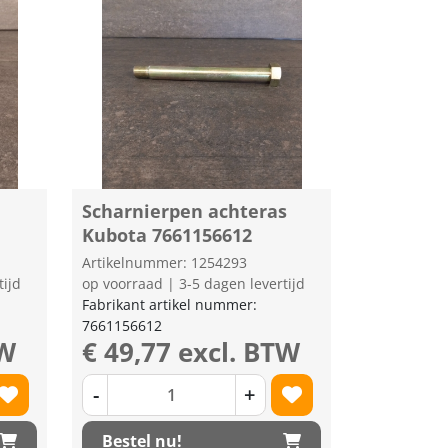
Scharnierpen achteras
Kubota 7661156612
Artikelnummer: 1254293
tijd
op voorraad | 3-5 dagen levertijd
Fabrikant artikel nummer:
7661156612
TW
€ 49,77 excl. BTW
-
+
Bestel nu!