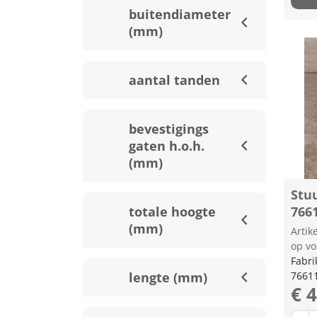
buitendiameter
(mm)
aantal tanden
bevestigings
gaten h.o.h.
(mm)
Stu
totale hoogte
766
(mm)
Arti
op vo
Fabri
lengte (mm)
7661
€ 