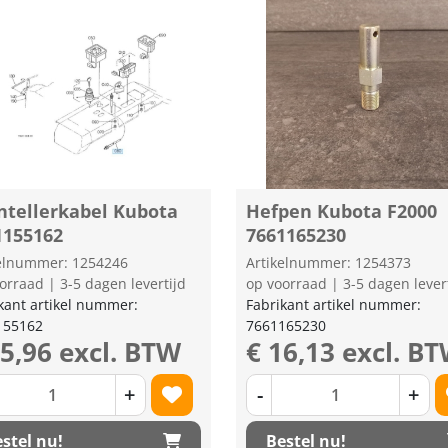
ntellerkabel Kubota
Hefpen Kubota F2000
1155162
7661165230
kelnummer: 1254246
Artikelnummer: 1254373
orraad | 3-5 dagen levertijd
op voorraad | 3-5 dagen lever
kant artikel nummer:
Fabrikant artikel nummer:
155162
7661165230
35,96 excl. BTW
€ 16,13 excl. B
+
-
+
stel nu!
Bestel nu!