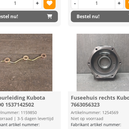
+
-
+
stel nu!
Bestel nu!
ourleiding Kubota
Fuseehuis rechts Kub
00 1537142502
7663056323
kelnummer: 1159850
Artikelnummer: 1254569
orraad | 3-5 dagen levertijd
Niet op voorraad
kant artikel nummer:
Fabrikant artikel nummer: