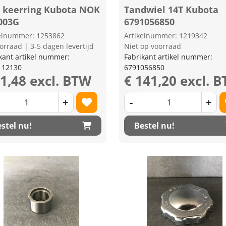
e keerring Kubota NOK
Tandwiel 14T Kubota
003G
6791056850
kelnummer: 1253862
Artikelnummer: 1219342
orraad | 3-5 dagen levertijd
Niet op voorraad
kant artikel nummer:
Fabrikant artikel nummer:
112130
6791056850
11,48 excl. BTW
€ 141,20 excl. 
+
-
+
stel nu!
Bestel nu!