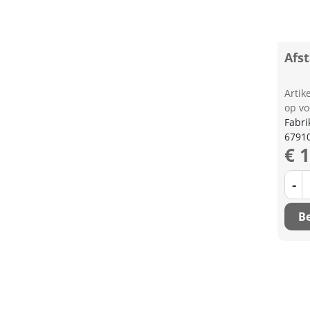
Afs
Arti
op vo
Fabri
6791
€ 
-
Be