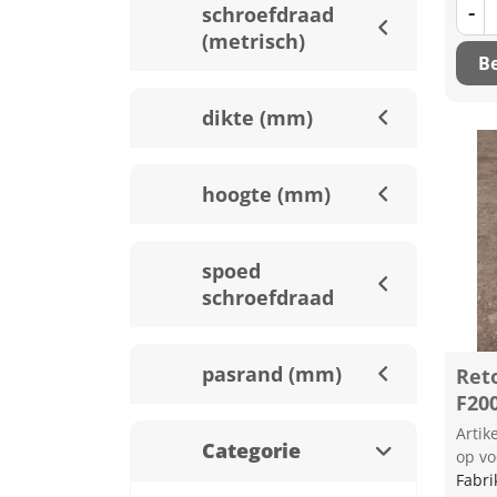
-
schroefdraad
(metrisch)
Be
dikte (mm)
hoogte (mm)
spoed
schroefdraad
pasrand (mm)
Ret
F20
Arti
Categorie
op vo
Fabri