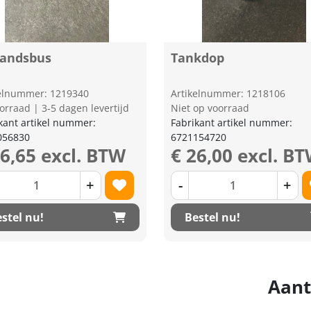
tandsbus
Tankdop
kelnummer: 1219340
Artikelnummer: 1218106
orraad | 3-5 dagen levertijd
Niet op voorraad
kant artikel nummer:
Fabrikant artikel nummer:
056830
6721154720
16,65 excl. BTW
€ 26,00 excl. B
+
-
+
stel nu!
Bestel nu!
Aant