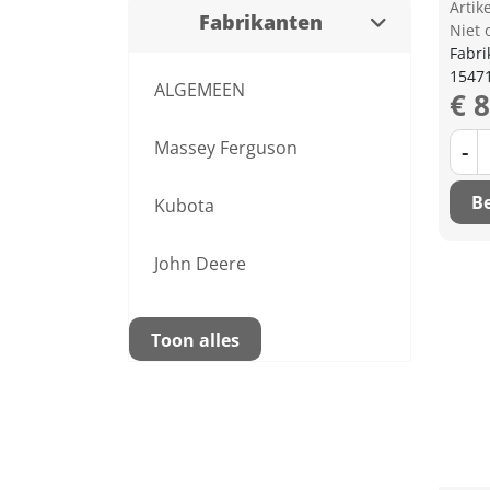
Arti
Fabrikanten
Niet 
Fabri
1547
ALGEMEEN
€ 
Massey Ferguson
-
Be
Kubota
John Deere
Toon alles