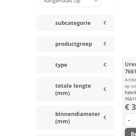
subcategorie
productgroep
Ure
type
766
Arti
totale lengte
op vo
(mm)
Fabri
7661
€ 
binnendiameter
-
(mm)
Be