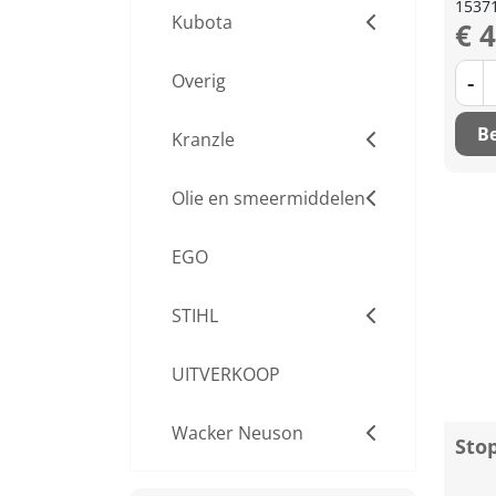
1537
Kubota
€ 
-
Overig
Be
Kranzle
Olie en smeermiddelen
EGO
STIHL
UITVERKOOP
Wacker Neuson
Sto