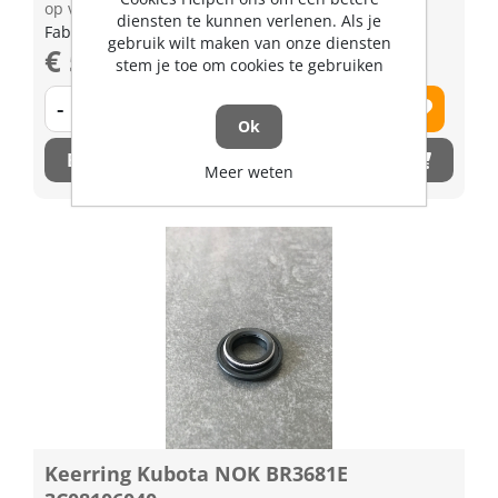
op voorraad | 3-5 dagen levertijd
diensten te kunnen verlenen. Als je
Fabrikant artikel nummer: 3G70082073
gebruik wilt maken van onze diensten
€ 56,33 excl. BTW
stem je toe om cookies te gebruiken
-
+
Ok
Bestel nu!
Meer weten
Keerring Kubota NOK BR3681E