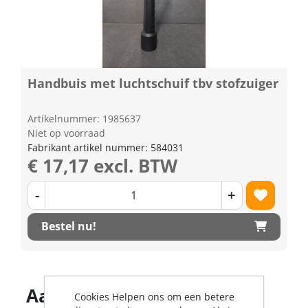
Handbuis met luchtschuif tbv stofzuiger
Artikelnummer: 1985637
Niet op voorraad
Fabrikant artikel nummer: 584031
€ 17,17 excl. BTW
-
+
Bestel nu!
Aantal producten
Cookies Helpen ons om een betere