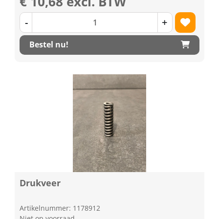
€ 10,68 excl. BTW
-
+
Bestel nu!
Drukveer
Artikelnummer: 1178912
Niet op voorraad