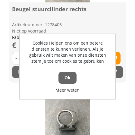
Beugel stuurcilinder rechts
Artikelnummer: 1278406
Niet op voorraad
Fabrikant artikel nummer: K206316634
€ 35,97 excl. BTW
Cookies Helpen ons om een betere
diensten te kunnen verlenen. Als je
gebruik wilt maken van onze diensten
-
+
stem je toe om cookies te gebruiken
Bestel nu!
Ok
Meer weten