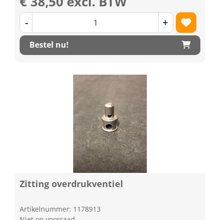
€ 38,50 excl. BTW
-
+
Bestel nu!
Zitting overdrukventiel
Artikelnummer: 1178913
Niet op voorraad