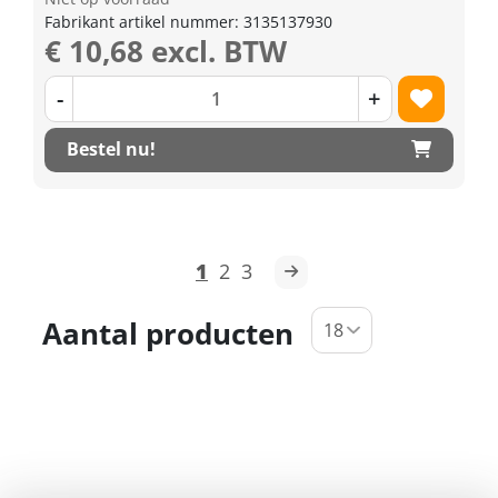
Fabrikant artikel nummer: 3135137930
€ 10,68 excl. BTW
-
+
Bestel nu!
1
2
3
Aantal producten