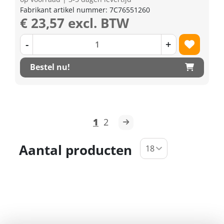
Fabrikant artikel nummer: 7C76551260
€ 23,57 excl. BTW
-
+
Bestel nu!
1
2
Aantal producten