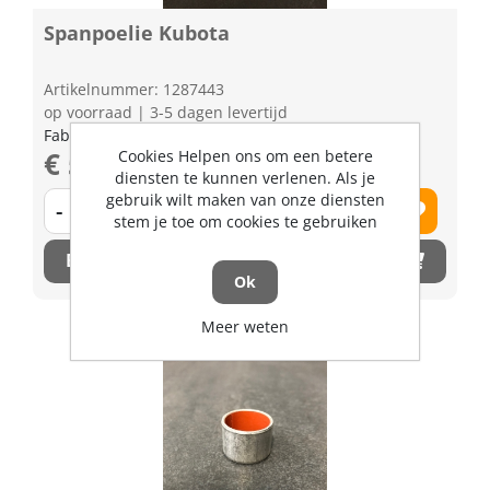
Spanpoelie Kubota
Artikelnummer: 1287443
op voorraad | 3-5 dagen levertijd
Fabrikant artikel nummer: K565134882
€ 55,78 excl. BTW
Cookies Helpen ons om een betere
diensten te kunnen verlenen. Als je
gebruik wilt maken van onze diensten
-
+
stem je toe om cookies te gebruiken
Bestel nu!
Ok
Meer weten