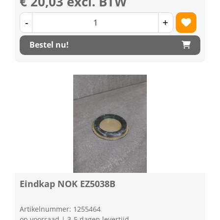
€ 20,03 excl. BTW
-
+
Bestel nu!
Eindkap NOK EZ5038B
Artikelnummer: 1255464
op voorraad | 3-5 dagen levertijd