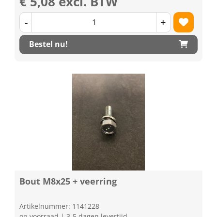
€ 5,08 excl. BTW
-
+
Bestel nu!
Bout M8x25 + veerring
Artikelnummer: 1141228
op voorraad | 3-5 dagen levertijd