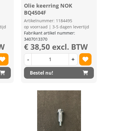
Olie keerring NOK
BQ4504F
Artikelnummer: 1184495
tijd
op voorraad | 3-5 dagen levertijd
Fabrikant artikel nummer:
3407013370
TW
€ 38,50 excl. BTW
-
+
Bestel nu!