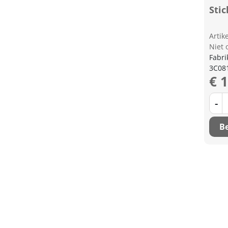
Stic
Arti
Niet 
Fabri
3C08
€ 
-
Be