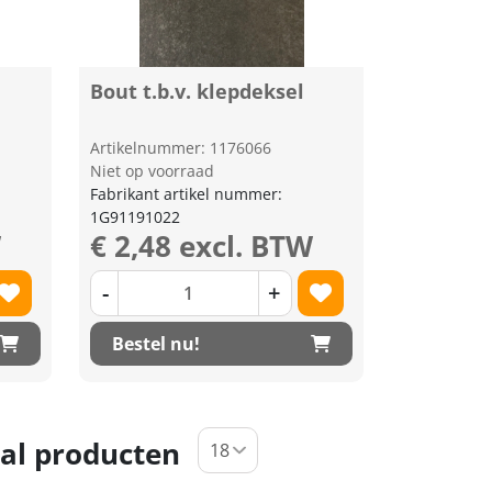
Bout t.b.v. klepdeksel
Artikelnummer: 1176066
Niet op voorraad
Fabrikant artikel nummer:
1G91191022
W
€ 2,48 excl. BTW
-
+
Bestel nu!
al producten