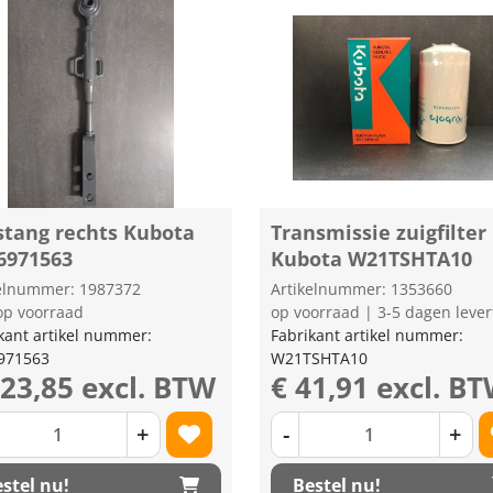
stang rechts Kubota
Transmissie zuigfilter
6971563
Kubota W21TSHTA10
kelnummer: 1987372
Artikelnummer: 1353660
op voorraad
op voorraad | 3-5 dagen lever
kant artikel nummer:
Fabrikant artikel nummer:
971563
W21TSHTA10
223,85 excl. BTW
€ 41,91 excl. B
+
-
+
stel nu!
Bestel nu!