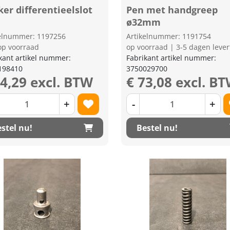
ker differentieelslot
Pen met handgreep
ø32mm
kelnummer: 1197256
Artikelnummer: 1191754
op voorraad
op voorraad | 3-5 dagen lever
kant artikel nummer:
Fabrikant artikel nummer:
198410
3750029700
14,29 excl. BTW
€ 73,08 excl. B
+
-
+
stel nu!
Bestel nu!