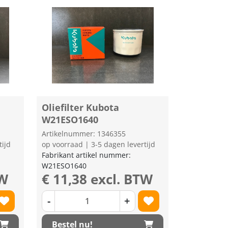
Oliefilter Kubota
W21ESO1640
Artikelnummer: 1346355
tijd
op voorraad | 3-5 dagen levertijd
Fabrikant artikel nummer:
W21ESO1640
TW
€ 11,38 excl. BTW
-
+
Bestel nu!