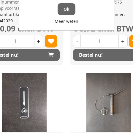
kelnummer: 1328926
Artikelnummer: 1327975
op voorraad
Niet op voorraad
Ok
kant artikel nummer:
Fabrikant artikel nummer:
042020
T007016420
Meer weten
20,09 excl. BTW
€ 3,92 excl. BT
+
-
+
stel nu!
Bestel nu!