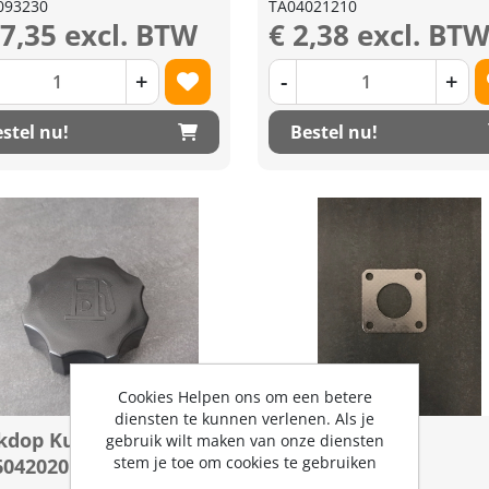
093230
TA04021210
27,35 excl. BTW
€ 2,38 excl. BT
+
-
+
stel nu!
Bestel nu!
Cookies Helpen ons om een betere
diensten te kunnen verlenen. Als je
kdop Kubota
Uitlaatpakking
gebruik wilt maken van onze diensten
stem je toe om cookies te gebruiken
6042020