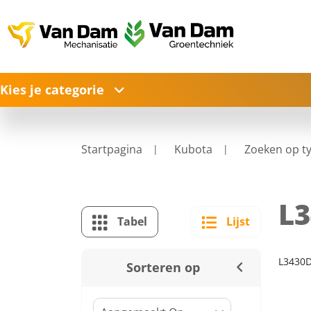
Kies je categorie
Startpagina
Kubota
Zoeken op t
L
Tabel
Lijst
L3430
Sorteren op