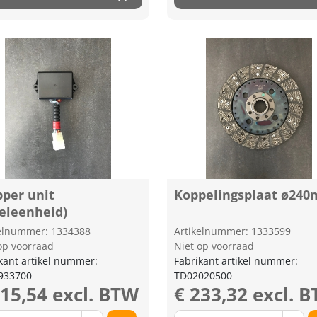
pper unit
Koppelingsplaat ø24
geleenheid)
kelnummer: 1334388
Artikelnummer: 1333599
op voorraad
Niet op voorraad
kant artikel nummer:
Fabrikant artikel nummer:
933700
TD02020500
215,54 excl. BTW
€ 233,32 excl. 