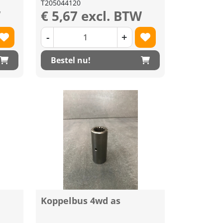
T205044120
W
€ 5,67 excl. BTW
-
+
Bestel nu!
Koppelbus 4wd as