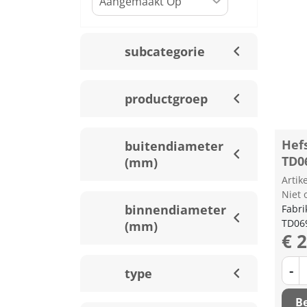
subcategorie
productgroep
Hef
buitendiameter
TD0
(mm)
Arti
Niet 
binnendiameter
Fabri
TD06
(mm)
€ 
-
type
Be