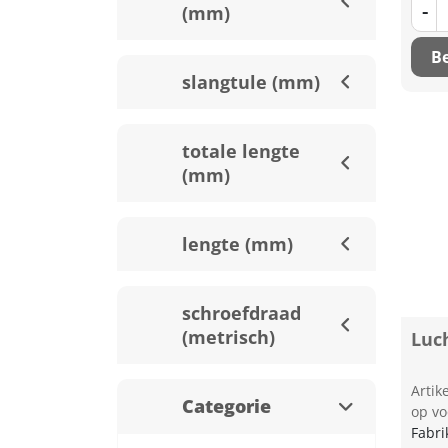
-
(mm)
Be
slangtule (mm)
totale lengte
(mm)
lengte (mm)
schroefdraad
(metrisch)
Luc
Arti
Categorie
op vo
Fabri