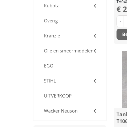
TA04
Kubota
€ 
-
Overig
Be
Kranzle
Olie en smeermiddelen
EGO
STIHL
UITVERKOOP
Wacker Neuson
Tan
T10