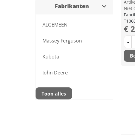
Arti
Fabrikanten
Niet 
Fabri
T106
ALGEMEEN
€ 
Massey Ferguson
-
Be
Kubota
John Deere
Toon alles