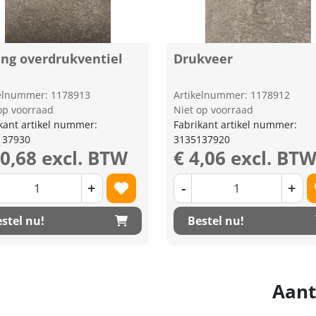
ing overdrukventiel
Drukveer
kelnummer: 1178913
Artikelnummer: 1178912
op voorraad
Niet op voorraad
kant artikel nummer:
Fabrikant artikel nummer:
137930
3135137920
10,68 excl. BTW
€ 4,06 excl. BT
+
-
+
stel nu!
Bestel nu!
Aant