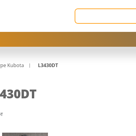
ype Kubota
L3430DT
3430DT
DT