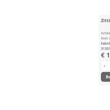
Zitt
Arti
Niet 
Fabri
3135
€ 
-
Be