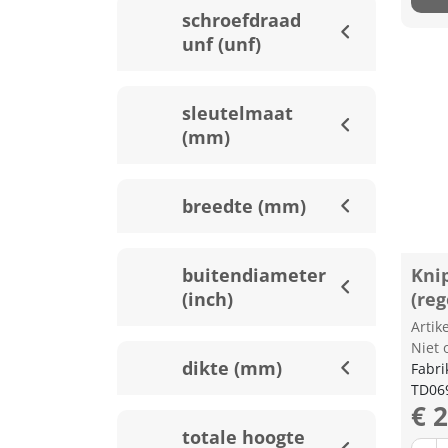
schroefdraad
unf (unf)
sleutelmaat
(mm)
breedte (mm)
buitendiameter
Kni
(inch)
(re
Arti
Niet 
dikte (mm)
Fabri
TD06
€ 
totale hoogte