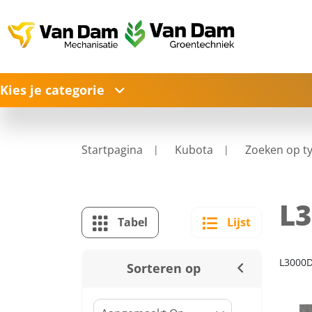
Kies je categorie
Startpagina
Kubota
Zoeken op t
L
Tabel
Lijst
L3000
Sorteren op