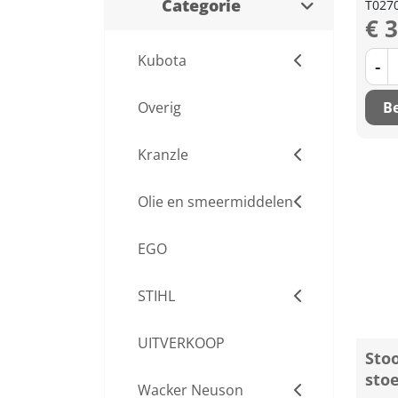
Categorie
T027
€ 
Kubota
-
Be
Overig
Kranzle
Olie en smeermiddelen
EGO
STIHL
UITVERKOOP
Stoo
sto
Wacker Neuson