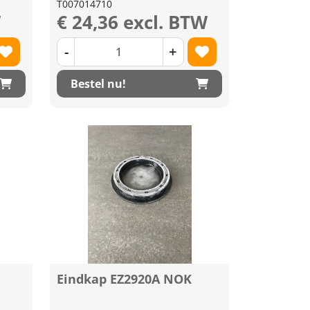
T007014710
W
€ 24,36 excl. BTW
-
+
Bestel nu!
Eindkap EZ2920A NOK