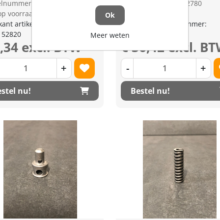
kelnummer: 1214008
Artikelnummer: 1192780
op voorraad
Niet op voorraad
Ok
kant artikel nummer:
Fabrikant artikel nummer:
152820
3844044630
Meer weten
7,34 excl. BTW
€ 36,42 excl. B
+
-
+
stel nu!
Bestel nu!