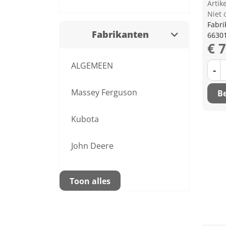
Arti
Niet 
Fabri
Fabrikanten
6630
€ 
ALGEMEEN
-
Massey Ferguson
Be
Kubota
John Deere
Toon alles