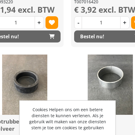
093220
T007016420
31,94 excl. BTW
€ 3,92 excl. BT
+
-
+
stel nu!
Bestel nu!
Cookies Helpen ons om een betere
diensten te kunnen verlenen. Als je
trubber t.b.v.
Lagerbus
gebruik wilt maken van onze diensten
stem je toe om cookies te gebruiken
elveer