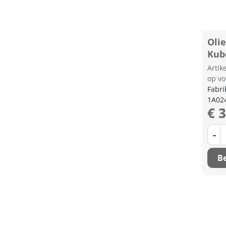
Oli
Kub
Arti
op vo
Fabri
1A02
€ 
-
Be