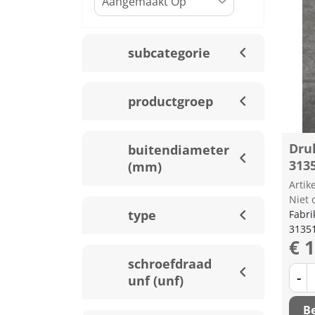
subcategorie
productgroep
Dru
buitendiameter
313
(mm)
Arti
Niet 
type
Fabri
3135
€ 
schroefdraad
-
unf (unf)
Be