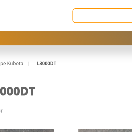
ype Kubota
L3000DT
3000DT
DT