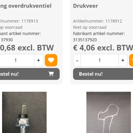
ing overdrukventiel
Drukveer
kelnummer: 1178913
Artikelnummer: 1178912
op voorraad
Niet op voorraad
kant artikel nummer:
Fabrikant artikel nummer:
137930
3135137920
10,68 excl. BTW
€ 4,06 excl. BT
+
-
+
stel nu!
Bestel nu!