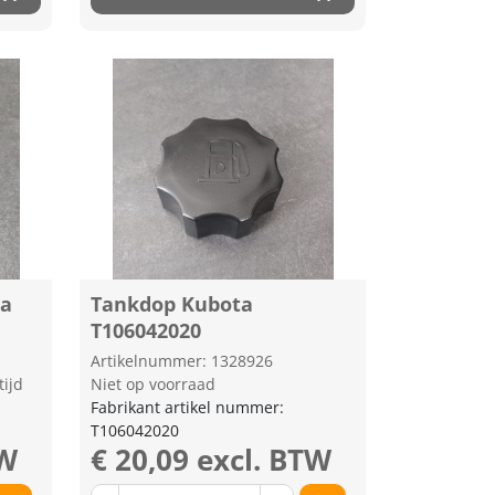
ta
Tankdop Kubota
T106042020
Artikelnummer: 1328926
tijd
Niet op voorraad
Fabrikant artikel nummer:
T106042020
TW
€ 20,09 excl. BTW