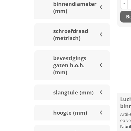
-
binnendiameter
(mm)
Be
schroefdraad
(metrisch)
bevestigings
gaten h.o.h.
(mm)
slangtule (mm)
Luc
bin
hoogte (mm)
Arti
op vo
Fabri