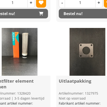
+
-
+
stel nu!
Bestel nu!
htfilter element
Uitlaatpakking
nen
kelnummer: 1328420
Artikelnummer: 1327975
orraad | 3-5 dagen levertijd
Niet op voorraad
kant artikel nummer:
Fabrikant artikel nummer: