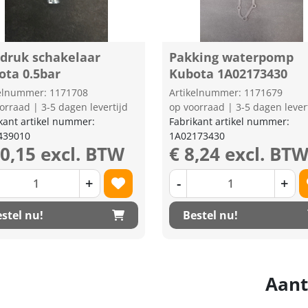
edruk schakelaar
Pakking waterpomp
ota 0.5bar
Kubota 1A02173430
kelnummer: 1171708
Artikelnummer: 1171679
orraad | 3-5 dagen levertijd
op voorraad | 3-5 dagen lever
kant artikel nummer:
Fabrikant artikel nummer:
439010
1A02173430
30,15 excl. BTW
€ 8,24 excl. BT
+
-
+
stel nu!
Bestel nu!
Aant