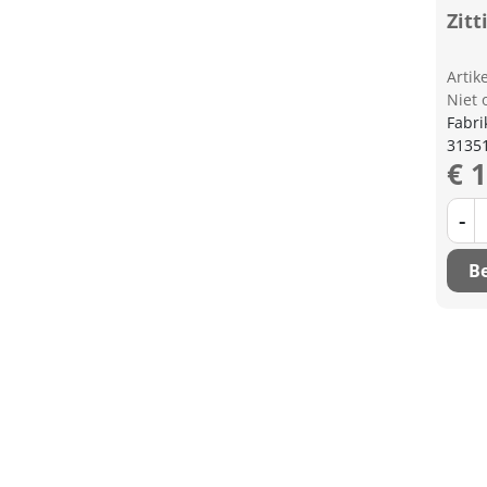
Zitt
Arti
Niet 
Fabri
3135
€ 
-
Be