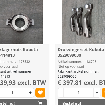
klagerhuis Kubota
Drukvingerset Kubota
5114813
3529099030
kelnummer: 1178532
Artikelnummer: 1186728
op voorraad
Niet op voorraad
kant artikel nummer:
Fabrikant artikel nummer:
114813
3529099030
139,93 excl. BTW
€ 397,81 excl. 
+
-
+
stel nu!
Bestel nu!