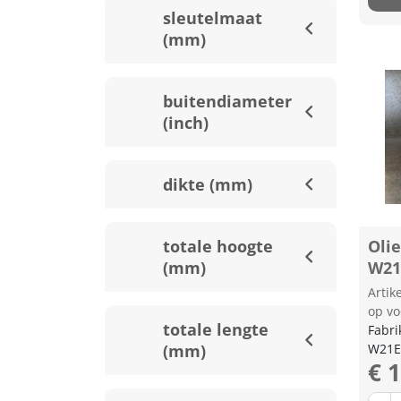
sleutelmaat
(mm)
buitendiameter
(inch)
dikte (mm)
totale hoogte
Olie
(mm)
W21
Arti
op vo
totale lengte
Fabri
(mm)
W21E
€ 