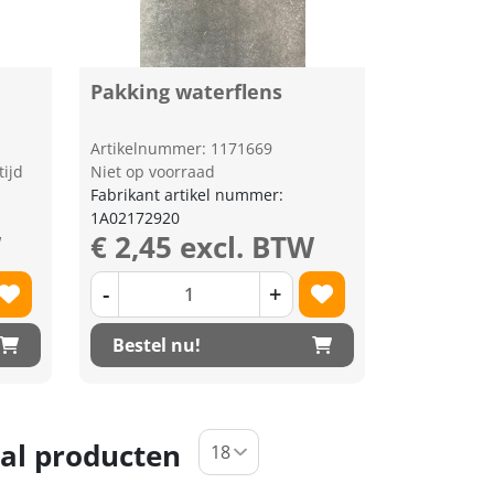
Pakking waterflens
Artikelnummer: 1171669
tijd
Niet op voorraad
Fabrikant artikel nummer:
1A02172920
W
€ 2,45 excl. BTW
-
+
Bestel nu!
al producten