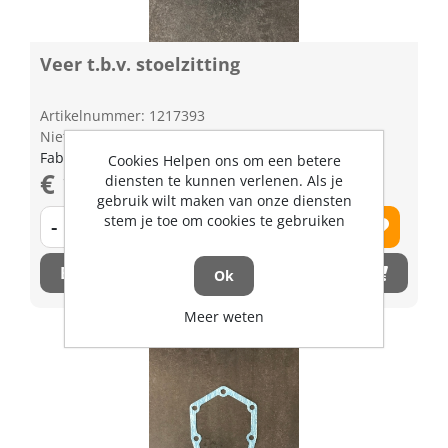
Veer t.b.v. stoelzitting
Artikelnummer: 1217393
Niet op voorraad
Fabrikant artikel nummer: 6706145970
Cookies Helpen ons om een betere
€ 16,74 excl. BTW
diensten te kunnen verlenen. Als je
gebruik wilt maken van onze diensten
stem je toe om cookies te gebruiken
-
+
Bestel nu!
Ok
Meer weten