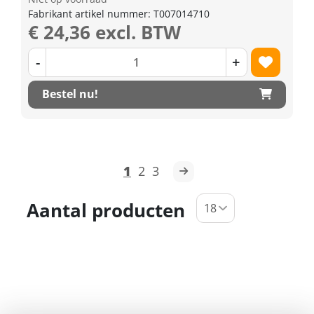
Fabrikant artikel nummer: T007014710
€ 24,36 excl. BTW
-
+
Bestel nu!
1
2
3
Aantal producten