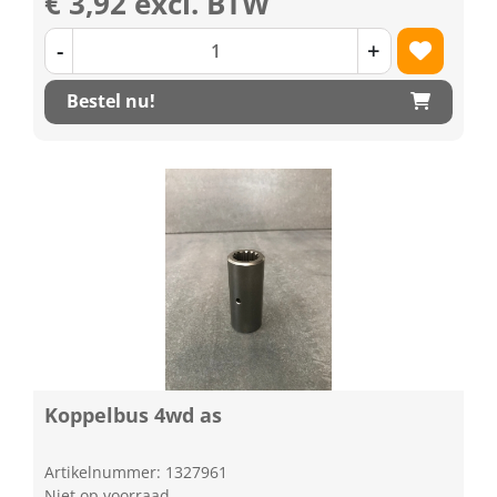
€ 3,92 excl. BTW
-
+
Bestel nu!
Koppelbus 4wd as
Artikelnummer: 1327961
Niet op voorraad