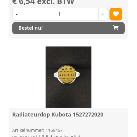
€ 6,54 excl. BTW
-
+
Bestel nu!
Radiateurdop Kubota 1527272020
Artikelnummer: 1159457
op voorraad | 3-5 dagen levertijd