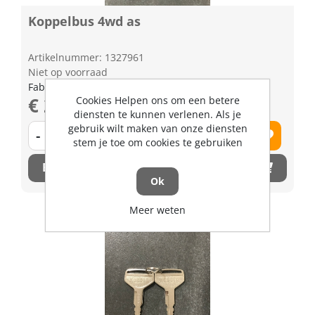
Koppelbus 4wd as
Artikelnummer: 1327961
Niet op voorraad
Fabrikant artikel nummer: T007014710
€ 24,36 excl. BTW
Cookies Helpen ons om een betere
diensten te kunnen verlenen. Als je
gebruik wilt maken van onze diensten
-
+
stem je toe om cookies te gebruiken
Bestel nu!
Ok
Meer weten