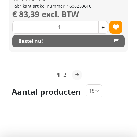
Fabrikant artikel nummer: 1608253610
€ 83,39 excl. BTW
-
+
Bestel nu!
1
2
Aantal producten