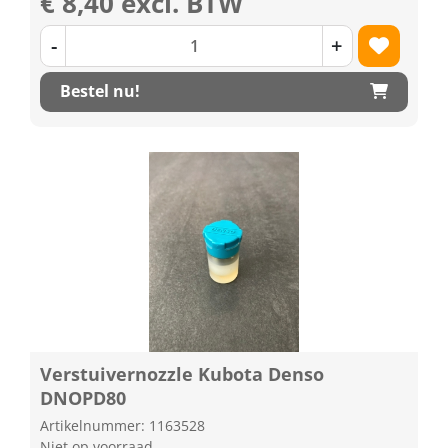
€ 8,40 excl. BTW
-
+
Bestel nu!
Verstuivernozzle Kubota Denso
DNOPD80
Artikelnummer: 1163528
Niet op voorraad