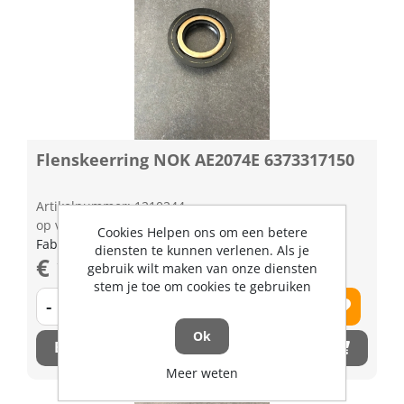
Flenskeerring NOK AE2074E 6373317150
Artikelnummer: 1210244
op voorraad | 3-5 dagen levertijd
Cookies Helpen ons om een betere
Fabrikant artikel nummer: 6373317150
diensten te kunnen verlenen. Als je
€ 18,55 excl. BTW
gebruik wilt maken van onze diensten
stem je toe om cookies te gebruiken
-
+
Ok
Bestel nu!
Meer weten