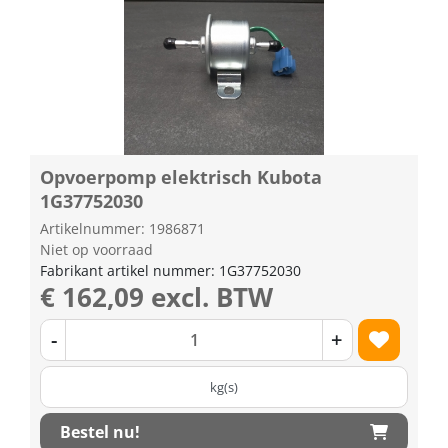
Opvoerpomp elektrisch Kubota
1G37752030
Artikelnummer: 1986871
Niet op voorraad
Fabrikant artikel nummer: 1G37752030
€ 162,09 excl. BTW
-
+
kg(s)
Bestel nu!