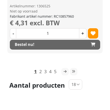
Artikelnummer: 1306525
Niet op voorraad
Fabrikant artikel nummer: RC10857960
€ 4,31 excl. BTW
-
+
Bestel nu!
1
2
3
4
5
Aantal producten