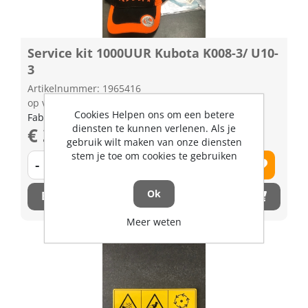
Service kit 1000UUR Kubota K008-3/ U10-
3
Artikelnummer: 1965416
op voorraad | 3-5 dagen levertijd
Cookies Helpen ons om een betere
Fabrikant artikel nummer: W21CK00300
diensten te kunnen verlenen. Als je
€ 302,48 excl. BTW
gebruik wilt maken van onze diensten
stem je toe om cookies te gebruiken
-
+
Ok
Bestel nu!
Meer weten