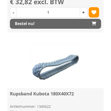
€ 32,82 excl. BTW
-
+
Bestel nu!
Rupsband Kubota 180X40X72
Artikelnummer: 1345622