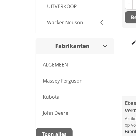
-
UITVERKOOP
Be
Wacker Neuson
Fabrikanten
ALGEMEEN
Massey Ferguson
Kubota
Ete
ver
John Deere
Arti
op vo
Fabri
Toon alles