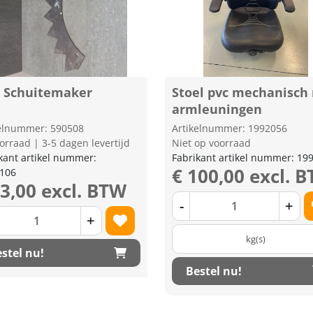
 Schuitemaker
Stoel pvc mechanisch
armleuningen
kelnummer: 590508
Artikelnummer: 1992056
orraad | 3-5 dagen levertijd
Niet op voorraad
kant artikel nummer:
Fabrikant artikel nummer: 19
€ 100,00 excl. 
0106
43,00 excl. BTW
-
+
+
kg(s)
stel nu!
Bestel nu!