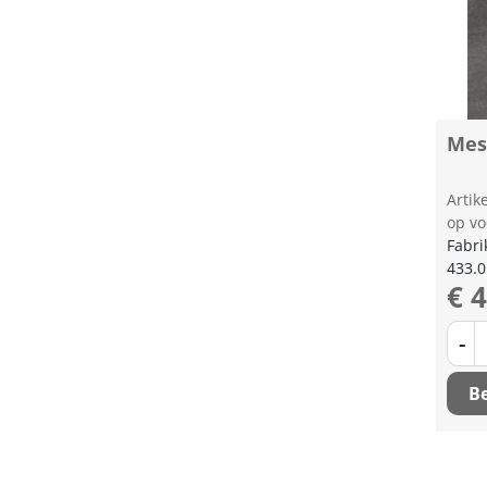
Mes
Arti
op vo
Fabri
433.
€ 
-
Be