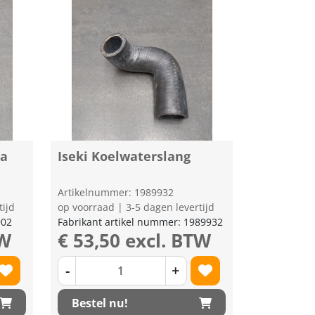
pa
Iseki Koelwaterslang
Artikelnummer: 1989932
tijd
op voorraad | 3-5 dagen levertijd
902
Fabrikant artikel nummer: 1989932
TW
€ 53,50 excl. BTW
-
+
Bestel nu!