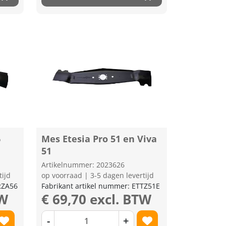
6
Mes Etesia Pro 51 en Viva
51
Artikelnummer: 2023626
tijd
op voorraad | 3-5 dagen levertijd
RZA56
Fabrikant artikel nummer: ETTZ51E
TW
€ 69,70 excl. BTW
-
+