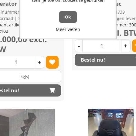
stem je toe om cookies te gebruiken
erator
vleugel Greentec
kelnummer: 1982422
Artikelnummer: 1994739
Ok
orraad | 3-5 dagen levertijd
op voorraad | 3-5 dagen lever
kant artikel nummer:
Fabrikant artikel nummer: 30
Meer weten
€ 45,00 excl. B
2102
.000,00 excl.
-
+
TW
Bestel nu!
+
kg(s)
stel nu!