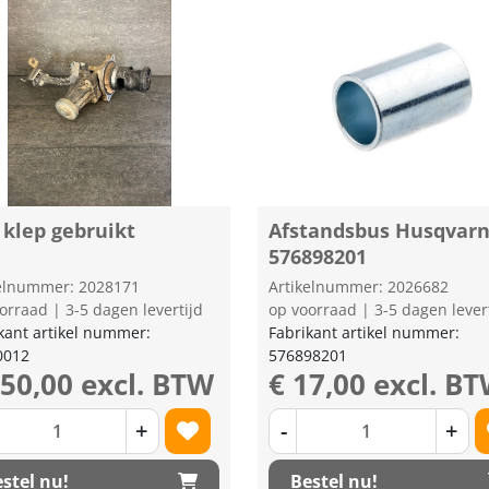
 klep gebruikt
Afstandsbus Husqvar
576898201
kelnummer: 2028171
Artikelnummer: 2026682
orraad | 3-5 dagen levertijd
op voorraad | 3-5 dagen lever
kant artikel nummer:
Fabrikant artikel nummer:
0012
576898201
250,00 excl. BTW
€ 17,00 excl. B
+
-
+
stel nu!
Bestel nu!