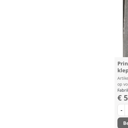
Pri
kle
Arti
op vo
Fabri
€ 
-
Be