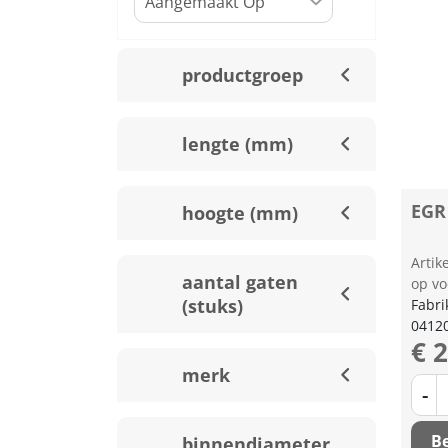
productgroep
lengte (mm)
EGR
hoogte (mm)
Arti
aantal gaten
op vo
(stuks)
Fabri
0412
€ 
merk
-
Be
binnendiameter