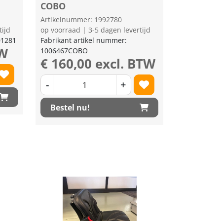
COBO
Artikelnummer: 1992780
tijd
op voorraad | 3-5 dagen levertijd
01281
Fabrikant artikel nummer:
TW
1006467COBO
€ 160,00 excl. BTW
-
+
Bestel nu!