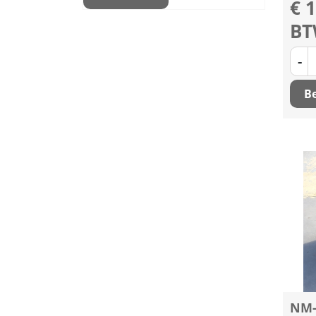
€ 1
B
-
Be
NM-