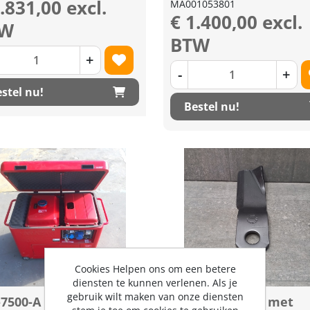
.831,00 excl.
MA001053801
€ 1.400,00 excl.
TW
BTW
+
-
+
stel nu!
Bestel nu!
Cookies Helpen ons om een betere
diensten te kunnen verlenen. Als je
gebruik wilt maken van onze diensten
7500-A Diesel
Standaard mes met