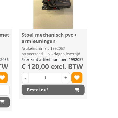
 met
Stoel mechanisch pvc +
armleuningen
Artikelnummer: 1992057
op voorraad | 3-5 dagen levertijd
92056
Fabrikant artikel nummer: 1992057
BTW
€ 120,00 excl. BTW
-
+
Bestel nu!