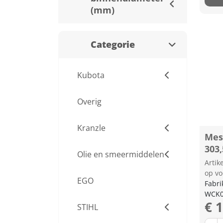
(mm)
Categorie
Kubota
Overig
Kranzle
Mes
303
Olie en smeermiddelen
Arti
op vo
EGO
Fabri
WCK0
€ 
STIHL