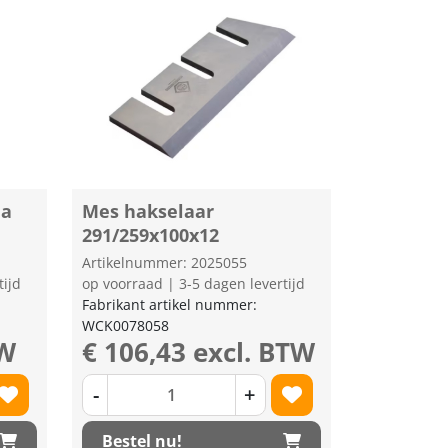
na
Mes hakselaar
291/259x100x12
Artikelnummer: 2025055
tijd
op voorraad | 3-5 dagen levertijd
Fabrikant artikel nummer:
WCK0078058
TW
€ 106,43 excl. BTW
-
+
Bestel nu!