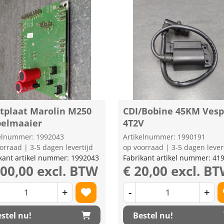
ntplaat Marolin M250
CDI/Bobine 45KM Ves
pelmaaier
4T2V
kelnummer: 1992043
Artikelnummer: 1990191
orraad | 3-5 dagen levertijd
op voorraad | 3-5 dagen lever
kant artikel nummer: 1992043
Fabrikant artikel nummer: 41
500,00 excl. BTW
€ 20,00 excl. B
+
-
+
stel nu!
Bestel nu!