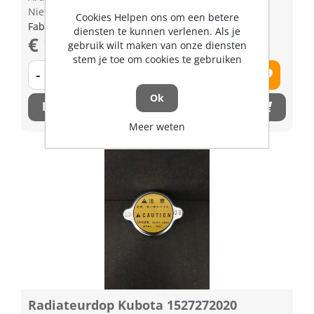
Niet op voorraad
Cookies Helpen ons om een betere
Fabrikant artikel nummer: 1532173260
diensten te kunnen verlenen. Als je
€ 13,34 excl. BTW
gebruik wilt maken van onze diensten
stem je toe om cookies te gebruiken
-
+
Ok
Bestel nu!
Meer weten
Radiateurdop Kubota 1527272020