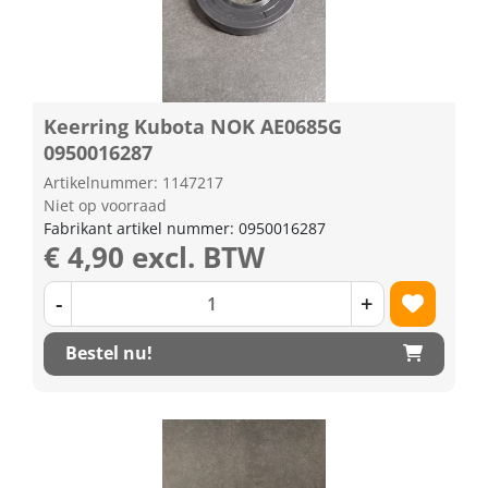
Keerring Kubota NOK AE0685G
0950016287
Artikelnummer: 1147217
Niet op voorraad
Fabrikant artikel nummer: 0950016287
€ 4,90 excl. BTW
-
+
Bestel nu!