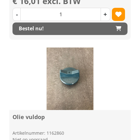
€ 16,01 excl. BTW
-
+
Bestel nu!
Olie vuldop
Artikelnummer: 1162860
Niet op voorraad