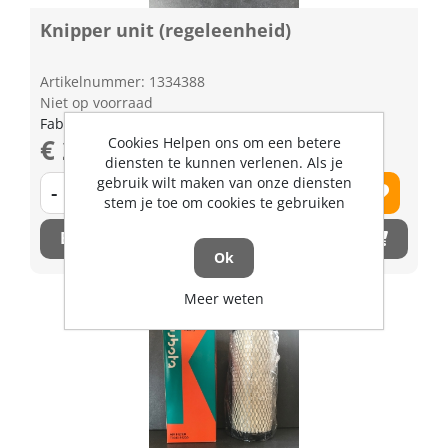
Knipper unit (regeleenheid)
Artikelnummer: 1334388
Niet op voorraad
Fabrikant artikel nummer: TD06933700
€ 215,54 excl. BTW
Cookies Helpen ons om een betere
diensten te kunnen verlenen. Als je
gebruik wilt maken van onze diensten
-
+
stem je toe om cookies te gebruiken
Bestel nu!
Ok
Meer weten