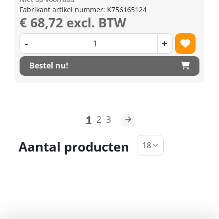
Fabrikant artikel nummer: K756165124
€ 68,72 excl. BTW
-
+
Bestel nu!
1
2
3
Aantal producten