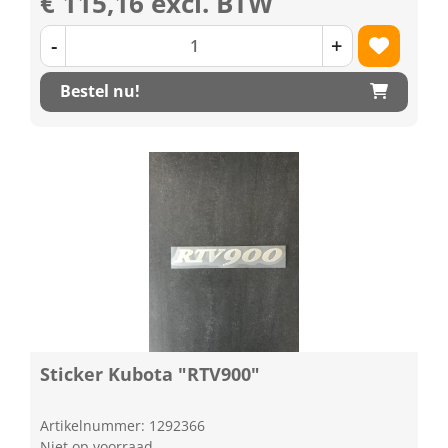
€ 115,16 excl. BTW
-
+
Bestel nu!
Sticker Kubota "RTV900"
Artikelnummer: 1292366
Niet op voorraad