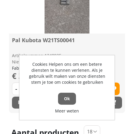
Pal Kubota W21TS00041
Artikelnummer: 1348925
Niet op voorraad
Cookies Helpen ons om een betere
Fabrikant artikel nummer: W21TS00041
diensten te kunnen verlenen. Als je
€ 3,93 excl. BTW
gebruik wilt maken van onze diensten
stem je toe om cookies te gebruiken
-
+
Ok
Bestel nu!
Meer weten
Aantal producten