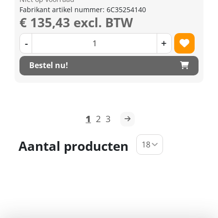
Fabrikant artikel nummer: 6C35254140
€ 135,43 excl. BTW
-
+
Bestel nu!
1
2
3
Aantal producten