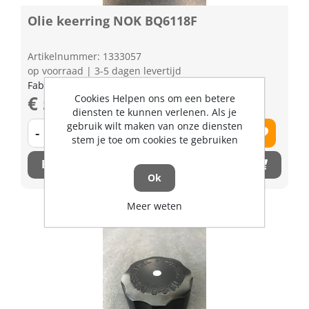
Olie keerring NOK BQ6118F
Artikelnummer: 1333057
op voorraad | 3-5 dagen levertijd
Fabrikant artikel nummer: TC23013040
€ 58,98 excl. BTW
Cookies Helpen ons om een betere
diensten te kunnen verlenen. Als je
gebruik wilt maken van onze diensten
-
+
stem je toe om cookies te gebruiken
Bestel nu!
Ok
Meer weten