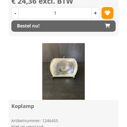
€ 24,36 excl. BTW
-
+
Bestel nu!
Koplamp
Artikelnummer: 1246455
Niet op voorraad