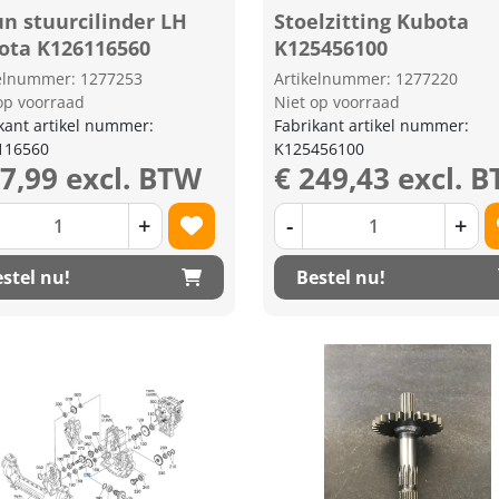
un stuurcilinder LH
Stoelzitting Kubota
ota K126116560
K125456100
kelnummer: 1277253
Artikelnummer: 1277220
op voorraad
Niet op voorraad
kant artikel nummer:
Fabrikant artikel nummer:
116560
K125456100
27,99 excl. BTW
€ 249,43 excl. 
+
-
+
stel nu!
Bestel nu!