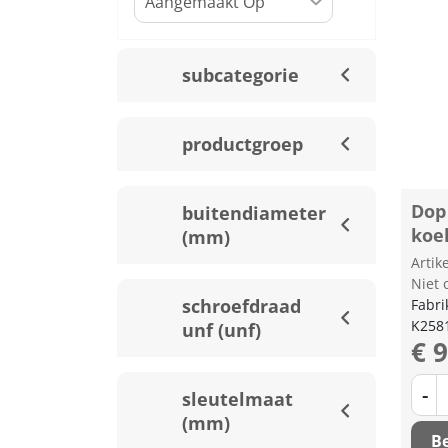
subcategorie
productgroep
Dop
buitendiameter
koe
(mm)
Arti
Niet 
schroefdraad
Fabri
K258
unf (unf)
€ 
-
sleutelmaat
(mm)
Be