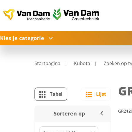
Kies je categorie
Startpagina
Kubota
Zoeken op t
G
Tabel
Lijst
GR212
Sorteren op