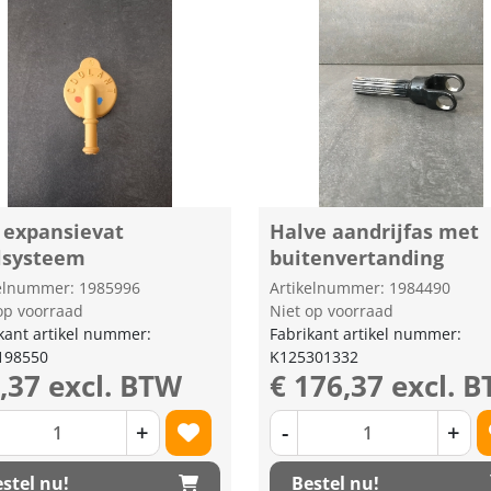
 expansievat
Halve aandrijfas met
lsysteem
buitenvertanding
kelnummer: 1985996
Artikelnummer: 1984490
op voorraad
Niet op voorraad
kant artikel nummer:
Fabrikant artikel nummer:
198550
K125301332
9,37 excl. BTW
€ 176,37 excl. 
+
-
+
stel nu!
Bestel nu!