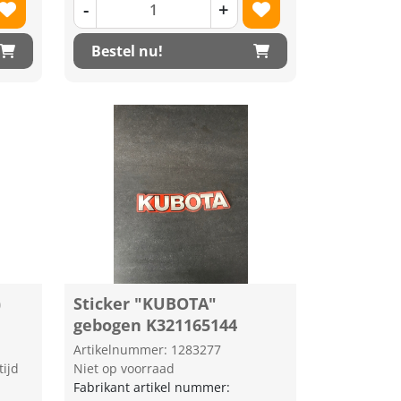
-
+
Bestel nu!
)
Sticker "KUBOTA"
gebogen K321165144
Artikelnummer: 1283277
tijd
Niet op voorraad
Fabrikant artikel nummer: