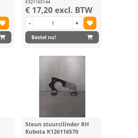
K321165144
W
€ 17,20 excl. BTW
-
+
Bestel nu!
Steun stuurcilinder RH
Kubota K126116570