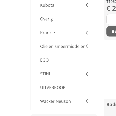
T106
Kubota
€ 
-
Overig
Be
Kranzle
Olie en smeermiddelen
EGO
STIHL
UITVERKOOP
Wacker Neuson
Rad