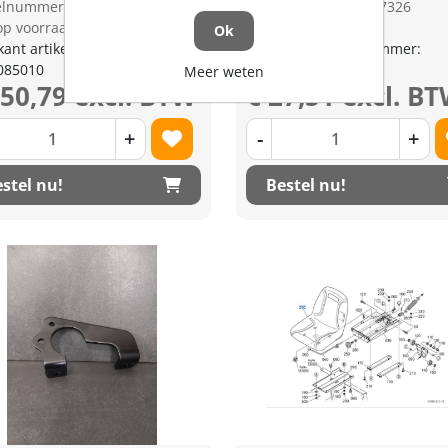
kelnummer: 1278824
Artikelnummer: 1277326
op voorraad
Niet op voorraad
Ok
kant artikel nummer:
Fabrikant artikel nummer:
085010
K127065132
Meer weten
450,79 excl. BTW
€ 27,51 excl. B
+
-
+
stel nu!
Bestel nu!