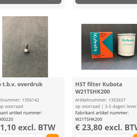
 t.b.v. overdruk
HST filter Kubota
W21TSHK200
kelnummer: 1356142
Artikelnummer: 1353657
op voorraad
op voorraad | 3-5 dagen lever
kant artikel nummer:
Fabrikant artikel nummer:
000220
W21TSHK200
31,10 excl. BTW
€ 23,80 excl. B