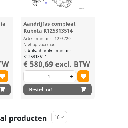
sie
Aandrijfas compleet
Kubota K125313514
Artikelnummer: 1276720
Niet op voorraad
Fabrikant artikel nummer:
K125313514
BTW
€ 580,69 excl. BTW
-
+
Bestel nu!
al producten