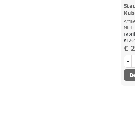
Ste
Kub
Arti
Niet 
Fabri
K126
€ 
-
Be