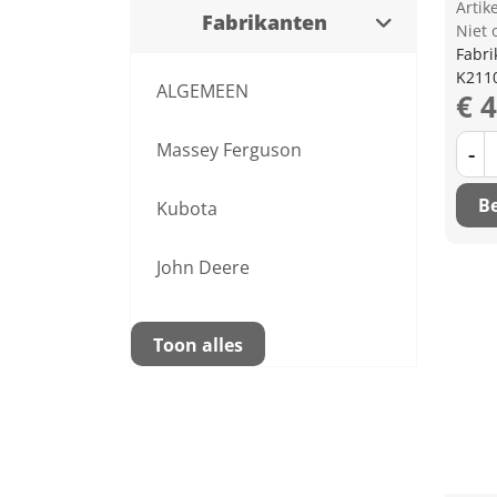
Arti
Fabrikanten
Niet 
Fabri
K211
ALGEMEEN
€ 
Massey Ferguson
-
Be
Kubota
John Deere
Toon alles