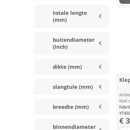
totale lengte
(mm)
buitendiameter
(inch)
dikte (mm)
Klep
slangtule (mm)
Arti
Niet 
breedte (mm)
Fabri
YT45
€ 
binnendiameter