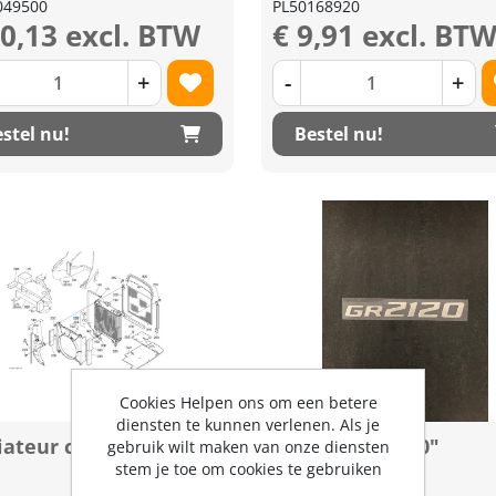
049500
PL50168920
20,13 excl. BTW
€ 9,91 excl. BT
+
-
+
stel nu!
Bestel nu!
Cookies Helpen ons om een betere
diensten te kunnen verlenen. Als je
iateur compleet
Sticker "GR2120"
gebruik wilt maken van onze diensten
stem je toe om cookies te gebruiken