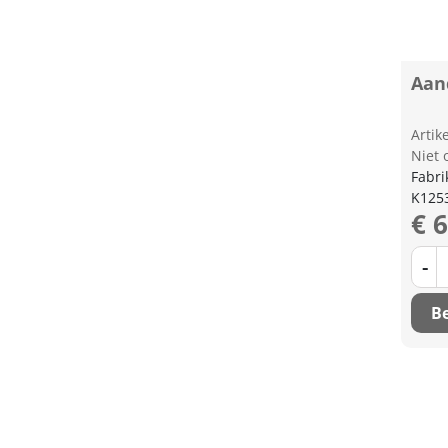
Aand
Arti
Niet 
Fabri
K125
€ 
-
Be