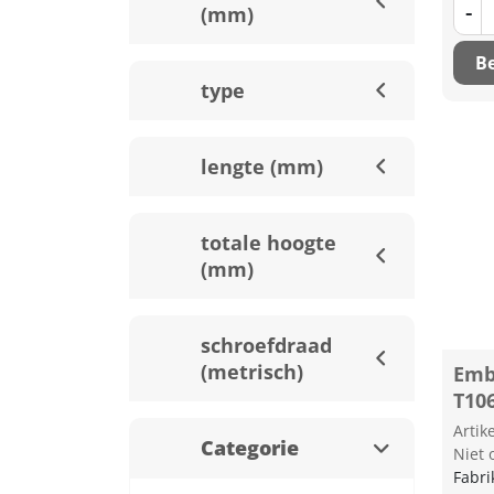
-
(mm)
Be
type
lengte (mm)
totale hoogte
(mm)
schroefdraad
(metrisch)
Emb
T10
Arti
Categorie
Niet 
Fabri