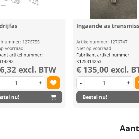
rijfas
Ingaande as transmis
kelnummer: 1276755
Artikelnummer: 1276747
op voorraad
Niet op voorraad
kant artikel nummer:
Fabrikant artikel nummer:
314292
K125314253
66,32 excl. BTW
€ 135,00 excl. 
+
-
+
stel nu!
Bestel nu!
Aant