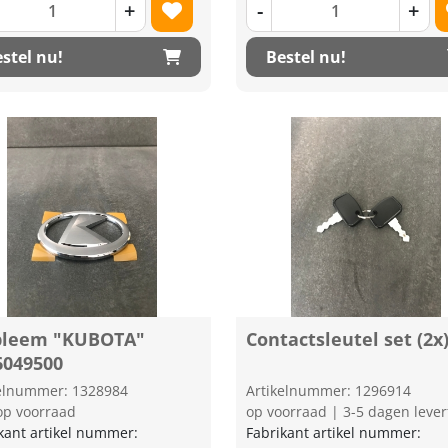
+
-
+
stel nu!
Bestel nu!
leem "KUBOTA"
Contactsleutel set (2x
6049500
kelnummer: 1328984
Artikelnummer: 1296914
op voorraad
op voorraad | 3-5 dagen lever
kant artikel nummer:
Fabrikant artikel nummer: