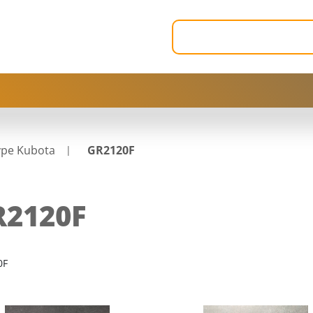
ype Kubota
GR2120F
R2120F
0F