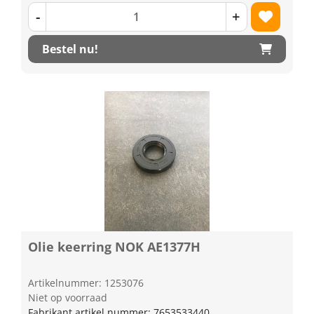
-
+
Bestel nu!
Olie keerring NOK AE1377H
Artikelnummer: 1253076
Niet op voorraad
Fabrikant artikel nummer: 7653533440