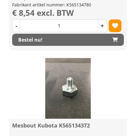
Fabrikant artikel nummer: K565134780
€ 8,54 excl. BTW
-
+
Bestel nu!
Mesbout Kubota K565134372