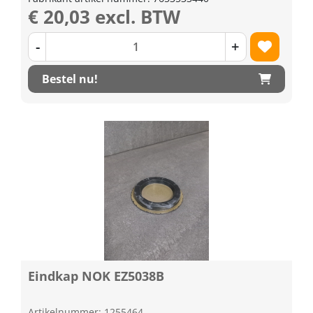
€ 20,03 excl. BTW
-
+
Bestel nu!
Eindkap NOK EZ5038B
Artikelnummer: 1255464