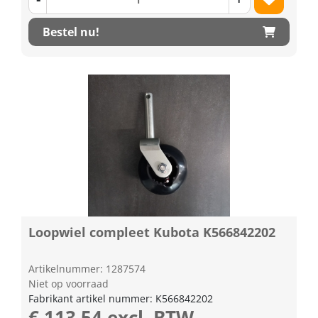
Bestel nu!
Loopwiel compleet Kubota K566842202
Artikelnummer: 1287574
Niet op voorraad
Fabrikant artikel nummer: K566842202
€ 113,54 excl. BTW