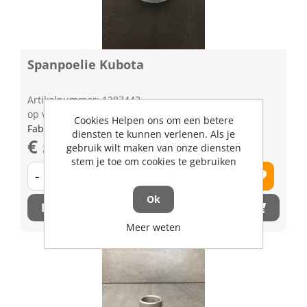
Spanpoelie Kubota
Artikelnummer: 1287443
op voorraad | 3-5 dagen levertijd
Cookies Helpen ons om een betere
Fabrikant artikel nummer: K565134882
diensten te kunnen verlenen. Als je
€ 55,78 excl. BTW
gebruik wilt maken van onze diensten
stem je toe om cookies te gebruiken
-
+
Ok
Bestel nu!
Meer weten