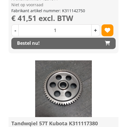
Niet op voorraad
Fabrikant artikel nummer: K311142750
€ 41,51 excl. BTW
-
+
Bestel nu!
Tandwqiel 57T Kubota K311117380