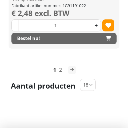
Fabrikant artikel nummer: 1G91191022
€ 2,48 excl. BTW
-
+
Bestel nu!
1
2
Aantal producten