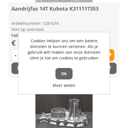
Aandrijfas 14T Kubota K311117353
Artikelnummer: 1281674
Niet op voorraad
Fabrikant artikel nummer: K311117353
€ 571,67 excl. BTW
Cookies Helpen ons om een betere
diensten te kunnen verlenen. Als je
gebruik wilt maken van onze diensten
-
+
stem je toe om cookies te gebruiken
Bestel nu!
Ok
Meer weten