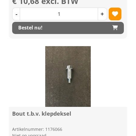
€ 10,68 excl. BTW
-
+
Bestel nu!
Bout t.b.v. klepdeksel
Artikelnummer: 1176066
Niet op voorraad