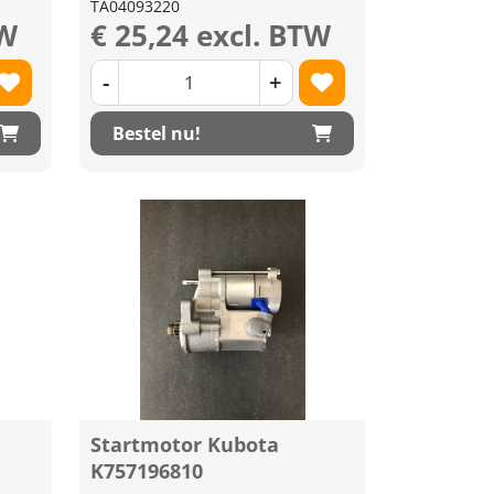
TA04093220
TW
€ 25,24 excl. BTW
-
+
Bestel nu!
Startmotor Kubota
K757196810