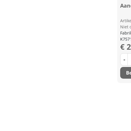
Aand
Arti
Niet 
Fabri
K757
€ 
-
Be