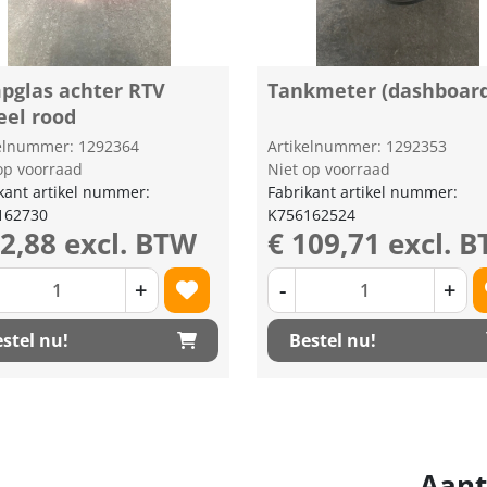
pglas achter RTV
Tankmeter (dashboar
eel rood
kelnummer: 1292364
Artikelnummer: 1292353
op voorraad
Niet op voorraad
kant artikel nummer:
Fabrikant artikel nummer:
162730
K756162524
12,88 excl. BTW
€ 109,71 excl. 
+
-
+
stel nu!
Bestel nu!
Aant