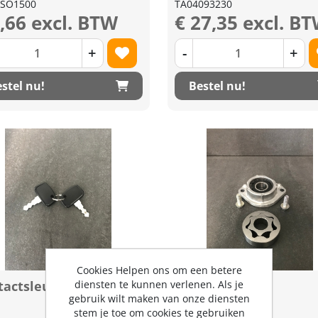
SO1500
TA04093230
7,66 excl. BTW
€ 27,35 excl. B
+
-
+
stel nu!
Bestel nu!
Cookies Helpen ons om een betere
diensten te kunnen verlenen. Als je
actsleutel set (2x)
Vulpomp HST
gebruik wilt maken van onze diensten
stem je toe om cookies te gebruiken