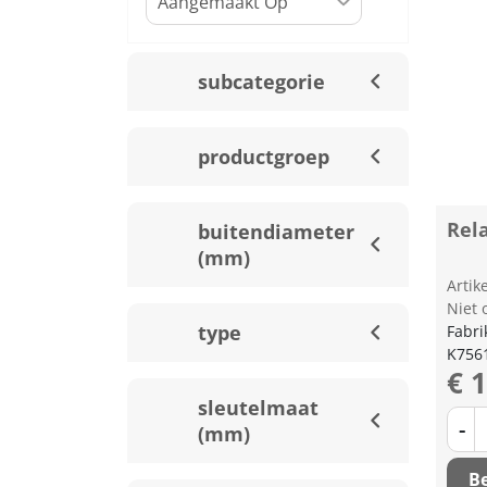
subcategorie
productgroep
Rela
buitendiameter
(mm)
Arti
Niet 
type
Fabri
K756
€ 
sleutelmaat
-
(mm)
Be