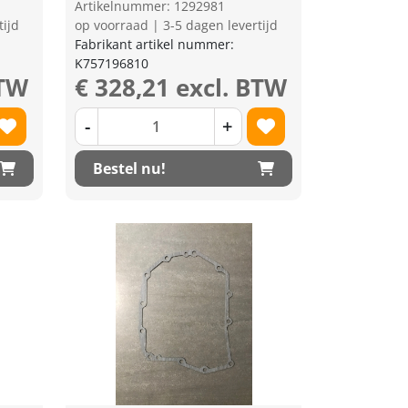
Artikelnummer: 1292981
tijd
op voorraad | 3-5 dagen levertijd
Fabrikant artikel nummer:
K757196810
BTW
€ 328,21 excl. BTW
-
+
Bestel nu!