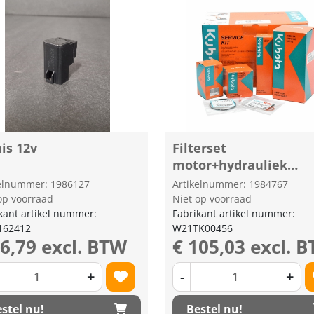
is 12v
Filterset
motor+hydrauliek
KubotaRTV900
kelnummer: 1986127
Artikelnummer: 1984767
op voorraad
Niet op voorraad
kant artikel nummer:
Fabrikant artikel nummer:
162412
W21TK00456
16,79 excl. BTW
€ 105,03 excl. 
+
-
+
stel nu!
Bestel nu!