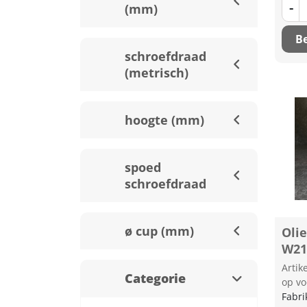
-
(mm)
Be
schroefdraad
(metrisch)
hoogte (mm)
spoed
schroefdraad
ø cup (mm)
Olie
W21
Arti
Categorie
op vo
Fabri