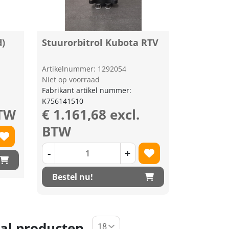
d)
Stuurorbitrol Kubota RTV
Artikelnummer: 1292054
Niet op voorraad
Fabrikant artikel nummer:
K756141510
BTW
€ 1.161,68 excl.
BTW
-
+
Bestel nu!
al producten