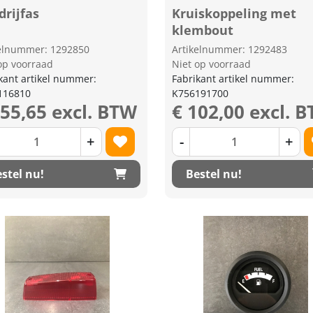
rijfas
Kruiskoppeling met
klembout
kelnummer: 1292850
Artikelnummer: 1292483
op voorraad
Niet op voorraad
kant artikel nummer:
Fabrikant artikel nummer:
116810
K756191700
255,65 excl. BTW
€ 102,00 excl. 
+
-
+
stel nu!
Bestel nu!