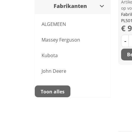
Arti
Fabrikanten
op vo
Fabri
PL50
ALGEMEEN
€ 
Massey Ferguson
-
Be
Kubota
John Deere
Toon alles