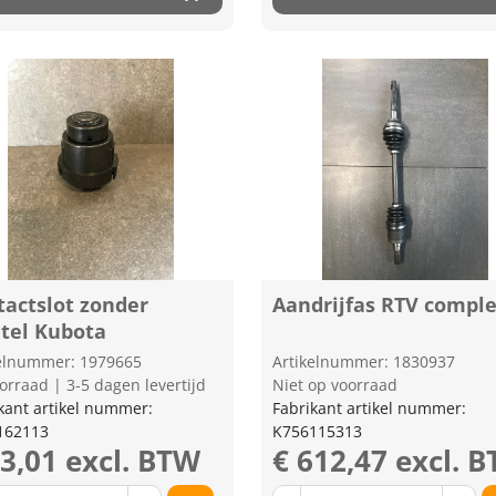
tactslot zonder
Aandrijfas RTV compl
utel Kubota
kelnummer: 1979665
Artikelnummer: 1830937
orraad | 3-5 dagen levertijd
Niet op voorraad
kant artikel nummer:
Fabrikant artikel nummer:
162113
K756115313
43,01 excl. BTW
€ 612,47 excl. 