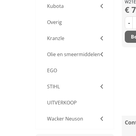
W21E
Kubota
€ 
-
Overig
Be
Kranzle
Olie en smeermiddelen
EGO
STIHL
UITVERKOOP
Wacker Neuson
Cont