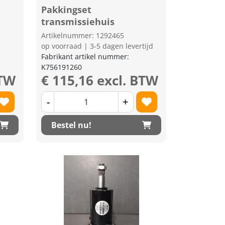
Pakkingset
transmissiehuis
Artikelnummer: 1292465
op voorraad | 3-5 dagen levertijd
Fabrikant artikel nummer:
K756191260
BTW
€ 115,16 excl. BTW
-
+
Bestel nu!