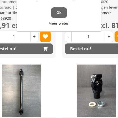
kelnummer: 1296914
Artikelnummer: 1294020
orraad | 3-5 dagen levertijd
op voorraad | 3-5 dagen lever
Ok
kant artikel nummer:
Fabrikant artikel nummer:
168920
K771114800
9,91 excl. BTW
€ 213,72 excl. 
Meer weten
+
-
+
stel nu!
Bestel nu!