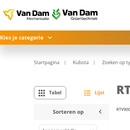
Kies je categorie
Startpagina
Kubota
Zoeken op t
R
Tabel
Lijst
RTV90
Sorteren op