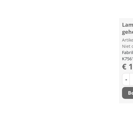
Lam
geh
Arti
Niet 
Fabri
K756
€ 
-
Be