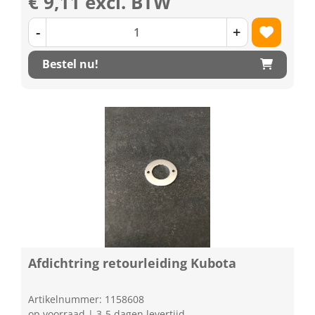
€ 9,11 excl. BTW
-
+
Bestel nu!
Afdichtring retourleiding Kubota
Artikelnummer: 1158608
op voorraad | 3-5 dagen levertijd