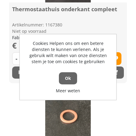
Thermostaathuis onderkant compleet
Artikelnummer: 1167380
Niet op voorraad
Fabrikant artikel nummer: 1733172703
€ 127,19 excl. BTW
Cookies Helpen ons om een betere
diensten te kunnen verlenen. Als je
gebruik wilt maken van onze diensten
-
+
stem je toe om cookies te gebruiken
Bestel nu!
Ok
Meer weten