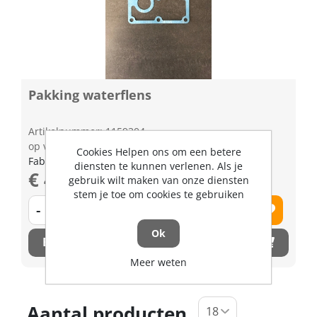
Pakking waterflens
Artikelnummer: 1159304
op voorraad | 3-5 dagen levertijd
Cookies Helpen ons om een betere
Fabrikant artikel nummer: 1526372920
diensten te kunnen verlenen. Als je
€ 4,26 excl. BTW
gebruik wilt maken van onze diensten
stem je toe om cookies te gebruiken
-
+
Ok
Bestel nu!
Meer weten
Aantal producten