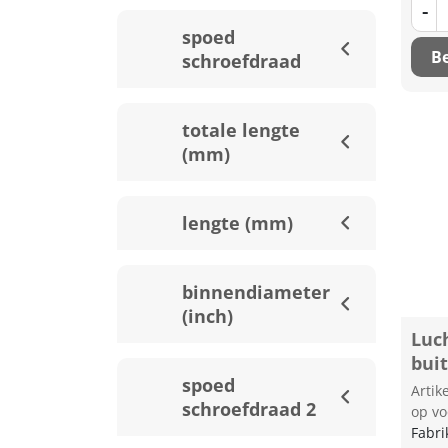
-
spoed
Be
schroefdraad
totale lengte
(mm)
lengte (mm)
binnendiameter
(inch)
Luc
bui
spoed
Arti
schroefdraad 2
op vo
Fabri