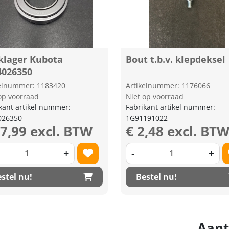
klager Kubota
Bout t.b.v. klepdeksel
4026350
kelnummer: 1183420
Artikelnummer: 1176066
op voorraad
Niet op voorraad
kant artikel nummer:
Fabrikant artikel nummer:
026350
1G91191022
67,99 excl. BTW
€ 2,48 excl. BT
+
-
+
stel nu!
Bestel nu!
Aant