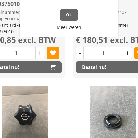
9375010
3C09162920
kelnummer: 1197447
Artikelnummer: 1197407
Ok
op voorraad
Niet op voorraad
kant artikel nummer:
Fabrikant artikel nummer:
Meer weten
375010
3C09162920
80,85 excl. BTW
€ 180,51 excl. 
+
-
+
stel nu!
Bestel nu!