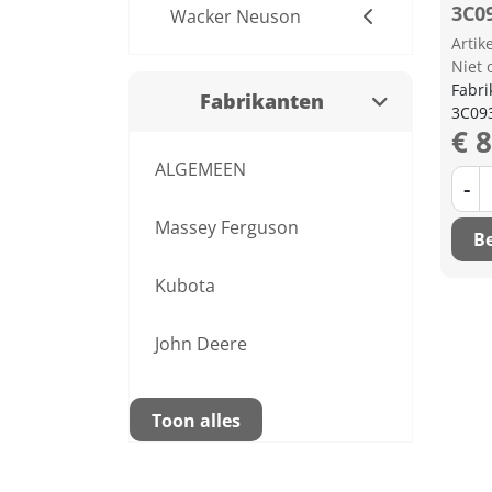
3C0
Wacker Neuson
Arti
Niet 
Fabri
Fabrikanten
3C09
€ 
ALGEMEEN
-
Massey Ferguson
Be
Kubota
John Deere
Toon alles