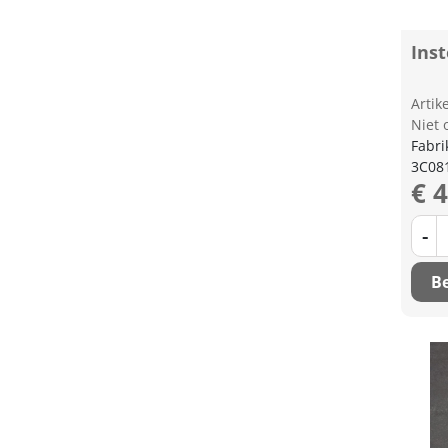
Ins
Arti
Niet 
Fabri
3C08
€ 
-
Be