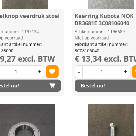
telknop veerdruk stoel
Keerring Kubota NOK
BR3681E 3C08106040
kelnummer: 1197134
Artikelnummer: 1196689
op voorraad
Niet op voorraad
kant artikel nummer:
Fabrikant artikel nummer:
185090
3C08106040
49,27 excl. BTW
€ 13,34 excl. B
+
-
+
stel nu!
Bestel nu!