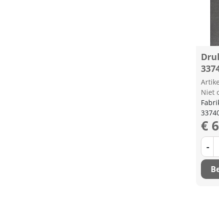
Dru
337
Arti
Niet 
Fabri
3374
€ 
-
Be