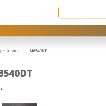
ype Kubota
M8540DT
8540DT
DT