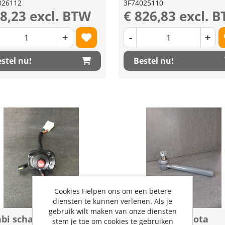
026112
3F74025110
48,23 excl. BTW
€ 826,83 excl. 
+
-
+
stel nu!
Bestel nu!
Cookies Helpen ons om een betere
diensten te kunnen verlenen. Als je
gebruik wilt maken van onze diensten
bi schakelaar Kubota
Stuurkogel Kubota
stem je toe om cookies te gebruiken