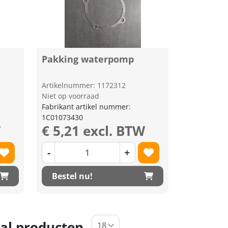
Pakking waterpomp
Artikelnummer: 1172312
Niet op voorraad
Fabrikant artikel nummer:
1C01073430
W
€ 5,21 excl. BTW
-
+
Bestel nu!
al producten