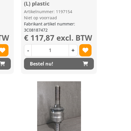
(L) plastic
Artikelnummer: 1197154
Niet op voorraad
Fabrikant artikel nummer:
3C08187472
BTW
€ 117,87 excl. BTW
-
+
Bestel nu!