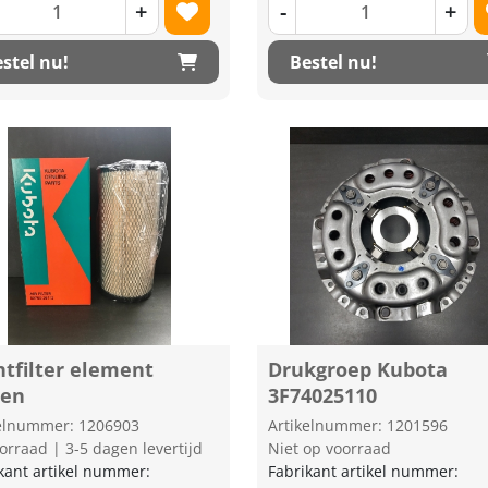
+
-
+
stel nu!
Bestel nu!
htfilter element
Drukgroep Kubota
ten
3F74025110
kelnummer: 1206903
Artikelnummer: 1201596
orraad | 3-5 dagen levertijd
Niet op voorraad
kant artikel nummer:
Fabrikant artikel nummer: