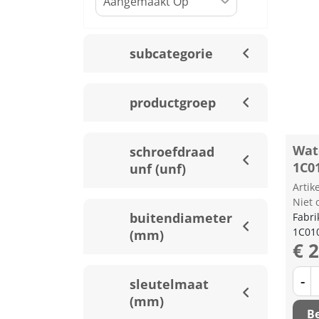
subcategorie
productgroep
Wat
schroefdraad
1C0
unf (unf)
Arti
Niet 
buitendiameter
Fabri
1C01
(mm)
€ 
-
sleutelmaat
(mm)
Be