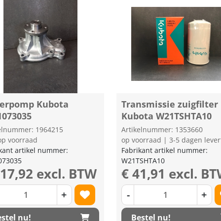
erpomp Kubota
Transmissie zuigfilter
1073035
Kubota W21TSHTA10
kelnummer: 1964215
Artikelnummer: 1353660
op voorraad
op voorraad | 3-5 dagen lever
kant artikel nummer:
Fabrikant artikel nummer:
073035
W21TSHTA10
217,92 excl. BTW
€ 41,91 excl. B
+
-
+
stel nu!
Bestel nu!