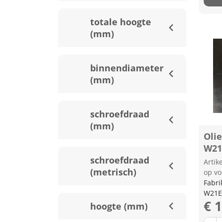
totale hoogte
(mm)
binnendiameter
(mm)
schroefdraad
(mm)
Olie
W21
schroefdraad
Arti
(metrisch)
op vo
Fabri
W21E
€ 
hoogte (mm)