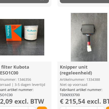
 filter Kubota
Knipper unit
ESO1C00
(regeleenheid)
kelnummer: 1346356
Artikelnummer: 1334388
orraad | 3-5 dagen levertijd
Niet op voorraad
kant artikel nummer:
Fabrikant artikel nummer:
SO1C00
TD06933700
12,09 excl. BTW
€ 215,54 excl. 