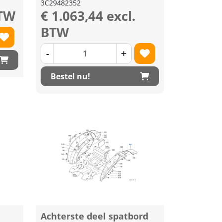
3C29482352
BTW
€ 1.063,44 excl.
BTW
-
+
Bestel nu!
Achterste deel spatbord