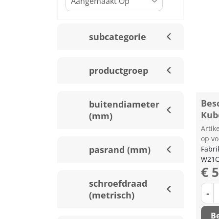
subcategorie
productgroep
Bes
buitendiameter
Kub
(mm)
Arti
op vo
pasrand (mm)
Fabri
W21C
€ 
schroefdraad
-
(metrisch)
Be