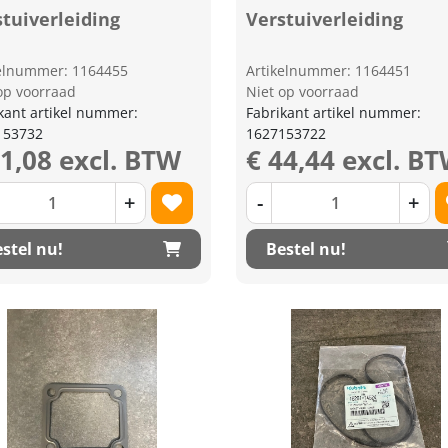
tuiverleiding
Verstuiverleiding
kelnummer: 1164455
Artikelnummer: 1164451
op voorraad
Niet op voorraad
kant artikel nummer:
Fabrikant artikel nummer:
153732
1627153722
41,08 excl. BTW
€ 44,44 excl. B
+
-
+
stel nu!
Bestel nu!