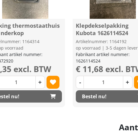
king thermostaathuis
Klepdekselpakking
linderkop
Kubota 1626114524
kelnummer: 1164314
Artikelnummer: 1164192
op voorraad
op voorraad | 3-5 dagen lever
kant artikel nummer:
Fabrikant artikel nummer:
472920
1626114524
2,35 excl. BTW
€ 11,68 excl. B
+
-
+
stel nu!
Bestel nu!
Aant