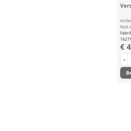
Vers
Arti
Niet 
Fabri
1627
€ 
-
Be