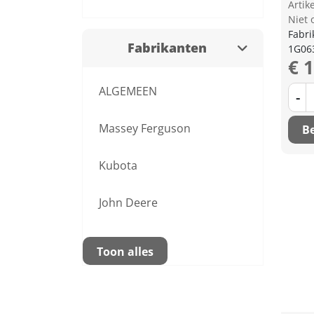
Arti
Niet 
Fabri
Fabrikanten
1G06
€ 
ALGEMEEN
-
Massey Ferguson
Be
Kubota
John Deere
Toon alles