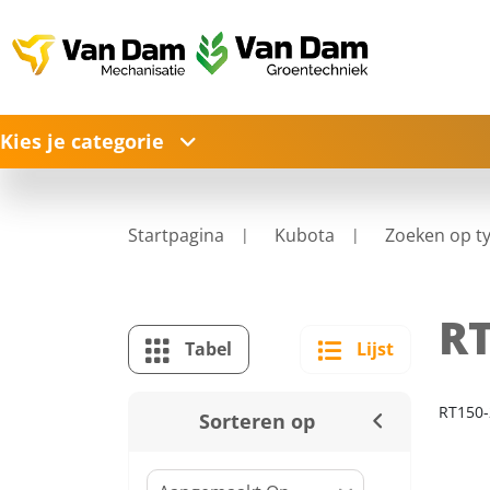
Kies je categorie
Startpagina
Kubota
Zoeken op t
RT
Tabel
Lijst
RT150-
Sorteren op