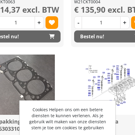
KT0063
W21CKT0004
114,37 excl. BTW
€ 135,90 excl. 
+
-
+
stel nu!
Bestel nu!
Cookies Helpen ons om een betere
diensten te kunnen verlenen. Als je
pakking Kubota
Klepseal Kubota
gebruik wilt maken van onze diensten
stem je toe om cookies te gebruiken
6303310
1C01013150