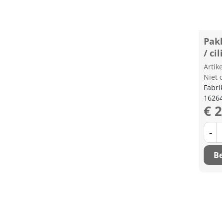
Pak
/ ci
Arti
Niet 
Fabri
1626
€ 
-
Be