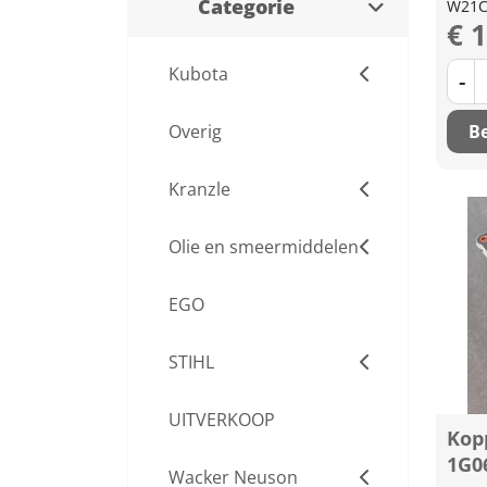
Categorie
W21C
€ 
Kubota
-
Be
Overig
Kranzle
Olie en smeermiddelen
EGO
STIHL
UITVERKOOP
Kop
1G0
Wacker Neuson