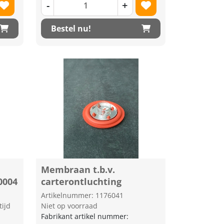
-
+
Bestel nu!
Membraan t.b.v.
0004
carterontluchting
Artikelnummer: 1176041
tijd
Niet op voorraad
Fabrikant artikel nummer: