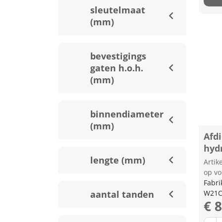
sleutelmaat
(mm)
bevestigings
gaten h.o.h.
(mm)
binnendiameter
(mm)
Afdi
hydr
lengte (mm)
Arti
op vo
Fabri
aantal tanden
W21C
€ 