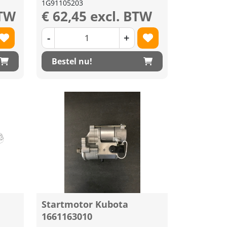
1G91105203
BTW
€ 62,45 excl. BTW
-
+
Bestel nu!
Startmotor Kubota
1661163010