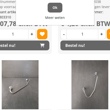
kelnummer: 1173223
Artikelnummer: 1172038
op voorraad
op voorraad | 3-5 dagen lever
Ok
kant artikel nummer:
Fabrikant artikel nummer:
303310
1C01013150
Meer weten
107,78 excl. BTW
€ 4,26 excl. BT
+
-
+
stel nu!
Bestel nu!