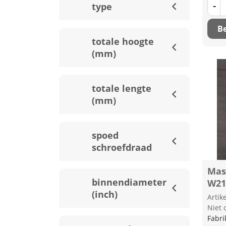
-
type
Be
totale hoogte
(mm)
totale lengte
(mm)
spoed
schroefdraad
Mas
binnendiameter
W21
(inch)
Arti
Niet 
Fabri