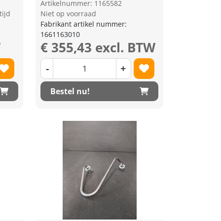
Artikelnummer: 1165582
tijd
Niet op voorraad
Fabrikant artikel nummer:
1661163010
W
€ 355,43 excl. BTW
-
+
Bestel nu!