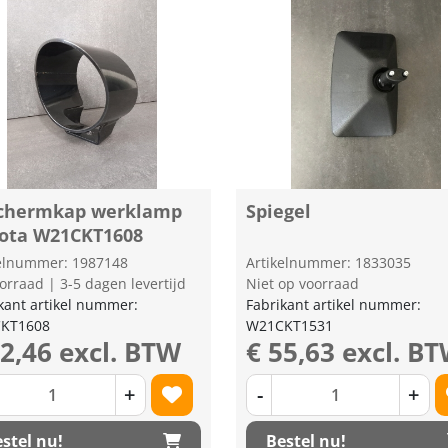
chermkap werklamp
Spiegel
ota W21CKT1608
kelnummer: 1987148
Artikelnummer: 1833035
orraad | 3-5 dagen levertijd
Niet op voorraad
kant artikel nummer:
Fabrikant artikel nummer:
KT1608
W21CKT1531
52,46 excl. BTW
€ 55,63 excl. B
+
-
+
stel nu!
Bestel nu!