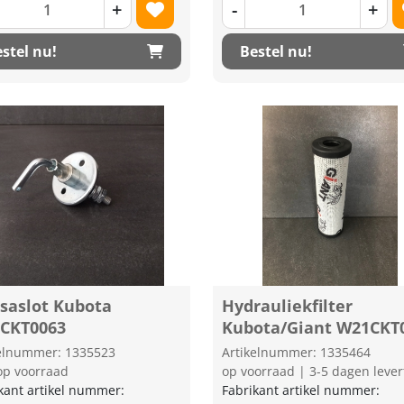
+
-
+
stel nu!
Bestel nu!
saslot Kubota
Hydrauliekfilter
CKT0063
Kubota/Giant W21CKT
kelnummer: 1335523
Artikelnummer: 1335464
op voorraad
op voorraad | 3-5 dagen lever
kant artikel nummer:
Fabrikant artikel nummer: