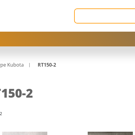
ype Kubota
RT150-2
150-2
2