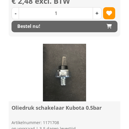
€ 2,48 excl. BTW
-
+
Bestel nu!
Oliedruk schakelaar Kubota 0.5bar
Artikelnummer: 1171708
op voorraad | 3-5 dagen levertijd