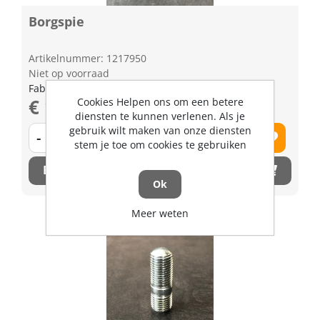
Borgspie
Artikelnummer: 1217950
Niet op voorraad
Fabrikant artikel nummer: 6715656820
€ 13,44 excl. BTW
Cookies Helpen ons om een betere
diensten te kunnen verlenen. Als je
gebruik wilt maken van onze diensten
-
+
stem je toe om cookies te gebruiken
Bestel nu!
Ok
Meer weten