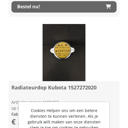
Bestel nu!
Radiateurdop Kubota 1527272020
Artikelnummer: 1159457
op voorraad | 3-5 dagen levertijd
Cookies Helpen ons om een betere
Fabrikant artikel nummer: 1527272020
diensten te kunnen verlenen. Als je
€ 39,45 excl. BTW
gebruik wilt maken van onze diensten
stem je toe om cookies te gebruiken