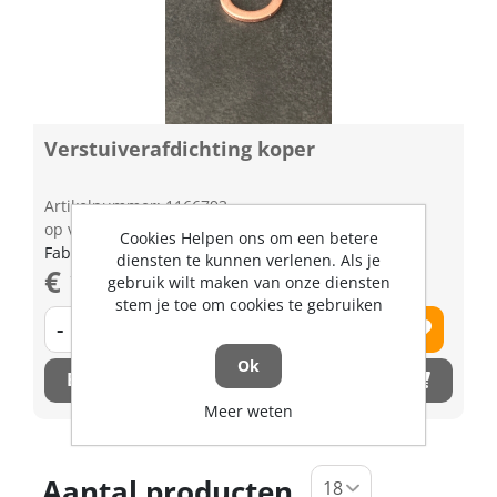
Verstuiverafdichting koper
Artikelnummer: 1166793
op voorraad | 3-5 dagen levertijd
Cookies Helpen ons om een betere
Fabrikant artikel nummer: 1701153620
diensten te kunnen verlenen. Als je
€ 1,39 excl. BTW
gebruik wilt maken van onze diensten
stem je toe om cookies te gebruiken
-
+
Ok
Bestel nu!
Meer weten
Aantal producten