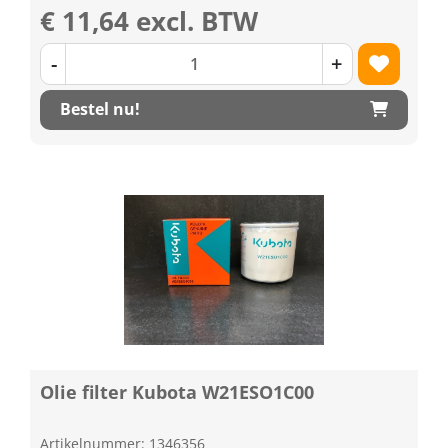
€ 11,64 excl. BTW
-
+
Bestel nu!
Olie filter Kubota W21ESO1C00
Artikelnummer: 1346356