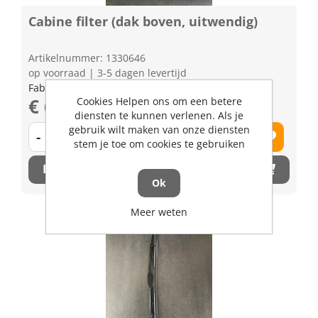
Cabine filter (dak boven, uitwendig)
Artikelnummer: 1330646
op voorraad | 3-5 dagen levertijd
Fabrikant artikel nummer: TA04371600
€ 63,32 excl. BTW
Cookies Helpen ons om een betere
diensten te kunnen verlenen. Als je
gebruik wilt maken van onze diensten
-
+
stem je toe om cookies te gebruiken
Bestel nu!
Ok
Meer weten