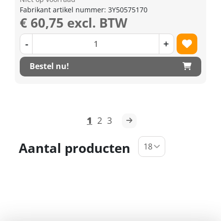
Fabrikant artikel nummer: 3Y50575170
€ 60,75 excl. BTW
-
+
Bestel nu!
1
2
3
Aantal producten