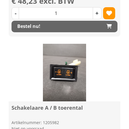
€ 48,23 excl. BTW
-
+
Bestel nu!
Schakelaare A / B toerental
Artikelnummer: 1205982
Niet op voorraad