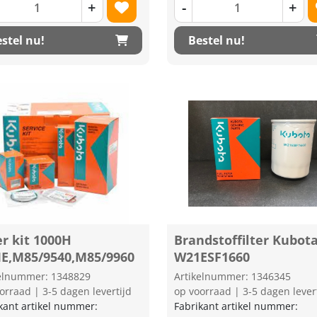
+
-
+
stel nu!
Bestel nu!
er kit 1000H
Brandstoffilter Kubot
E,M85/9540,M85/9960
W21ESF1660
kelnummer: 1348829
Artikelnummer: 1346345
orraad | 3-5 dagen levertijd
op voorraad | 3-5 dagen lever
kant artikel nummer:
Fabrikant artikel nummer: