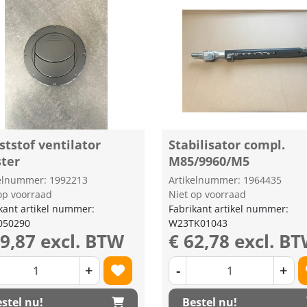
tstof ventilator
Stabilisator compl.
ster
M85/9960/M5
kelnummer: 1992213
Artikelnummer: 1964435
op voorraad
Niet op voorraad
kant artikel nummer:
Fabrikant artikel nummer:
050290
W23TK01043
29,87 excl. BTW
€ 62,78 excl. B
+
-
+
stel nu!
Bestel nu!