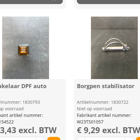
akelaar DPF auto
Borgpen stabilisator
kelnummer: 1830793
Artikelnummer: 1830722
op voorraad
Niet op voorraad
kant artikel nummer:
Fabrikant artikel nummer:
154522
W23TS01057
53,43 excl. BTW
€ 9,29 excl. BT