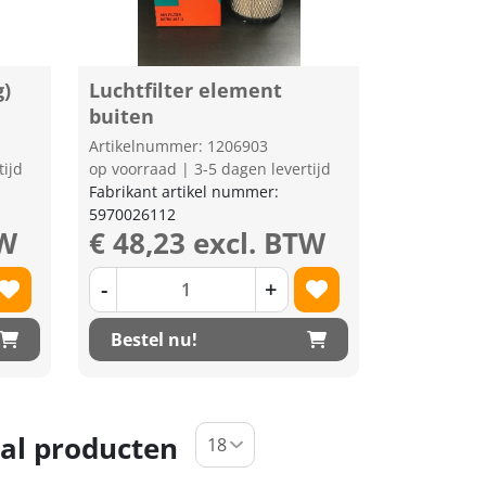
g)
Luchtfilter element
buiten
Artikelnummer: 1206903
tijd
op voorraad | 3-5 dagen levertijd
Fabrikant artikel nummer:
5970026112
TW
€ 48,23 excl. BTW
-
+
Bestel nu!
al producten