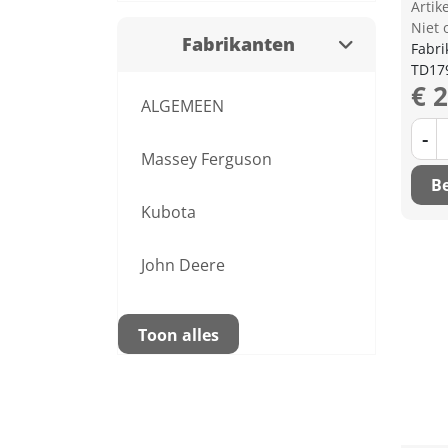
Arti
Niet 
Fabrikanten
Fabri
TD17
€ 
ALGEMEEN
-
Massey Ferguson
Be
Kubota
John Deere
Toon alles