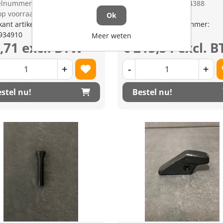
kelnummer: 1335091
Artikelnummer: 1334388
op voorraad
Niet op voorraad
Ok
kant artikel nummer:
Fabrikant artikel nummer:
934910
TD06933700
Meer weten
2,71 excl. BTW
€ 215,54 excl. 
+
-
+
stel nu!
Bestel nu!