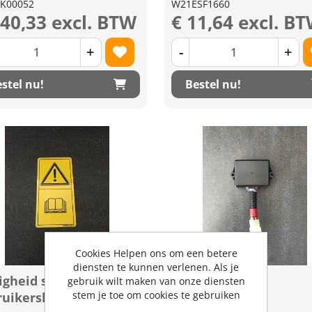
K00052
W21ESF1660
240,33 excl. BTW
€ 11,64 excl. B
+
-
+
stel nu!
Bestel nu!
Cookies Helpen ons om een betere
diensten te kunnen verlenen. Als je
igheid sticker
Knipper unit
gebruik wilt maken van onze diensten
stem je toe om cookies te gebruiken
ruikershandleiding
(regeleenheid)