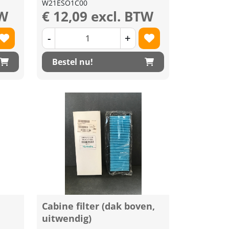
W21ESO1C00
TW
€ 12,09 excl. BTW
-
+
Bestel nu!
Cabine filter (dak boven,
uitwendig)