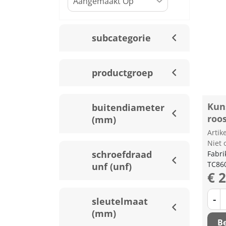
subcategorie
productgroep
Kuns
buitendiameter
roo
(mm)
Arti
Niet 
schroefdraad
Fabri
TC86
unf (unf)
€ 
-
sleutelmaat
(mm)
Be