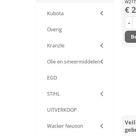
W21T
€ 
Kubota
-
Overig
Be
Kranzle
Olie en smeermiddelen
EGO
STIHL
UITVERKOOP
Veil
Wacker Neuson
geb