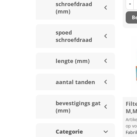
-
schroefdraad
(mm)
Be
spoed
schroefdraad
lengte (mm)
aantal tanden
bevestigings gat
Filt
(mm)
M,M
Arti
op vo
Categorie
Fabri