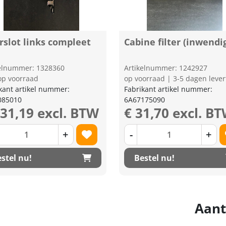
rslot links compleet
Cabine filter (inwendi
kelnummer: 1328360
Artikelnummer: 1242927
op voorraad
op voorraad | 3-5 dagen lever
kant artikel nummer:
Fabrikant artikel nummer:
085010
6A67175090
131,19 excl. BTW
€ 31,70 excl. B
+
-
+
stel nu!
Bestel nu!
Aant