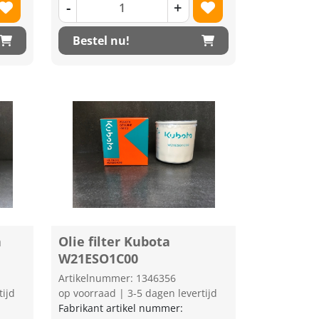
-
+
Bestel nu!
a
Olie filter Kubota
W21ESO1C00
Artikelnummer: 1346356
tijd
op voorraad | 3-5 dagen levertijd
Fabrikant artikel nummer: