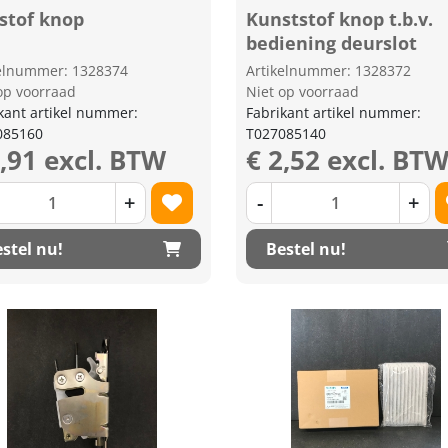
stof knop
Kunststof knop t.b.v.
bediening deurslot
kelnummer: 1328374
Artikelnummer: 1328372
op voorraad
Niet op voorraad
kant artikel nummer:
Fabrikant artikel nummer:
085160
T027085140
1,91 excl. BTW
€ 2,52 excl. BT
+
-
+
stel nu!
Bestel nu!