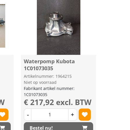
Waterpomp Kubota
1C01073035
Artikelnummer: 1964215
Niet op voorraad
Fabrikant artikel nummer:
1C01073035
TW
€ 217,92 excl. BTW
-
+
Bestel nu!