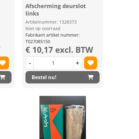
Afscherming deurslot
links
Artikelnummer: 1328373
Niet op voorraad
Fabrikant artikel nummer:
T027085150
W
€ 10,17 excl. BTW
-
+
Bestel nu!