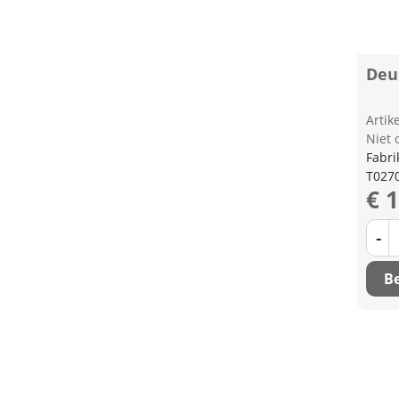
Deu
Arti
Niet 
Fabri
T027
€ 
-
Be