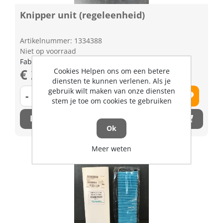
Knipper unit (regeleenheid)
Artikelnummer: 1334388
Niet op voorraad
Fabrikant artikel nummer: TD06933700
€ 215,54 excl. BTW
Cookies Helpen ons om een betere
diensten te kunnen verlenen. Als je
gebruik wilt maken van onze diensten
-
+
stem je toe om cookies te gebruiken
Bestel nu!
Ok
Meer weten