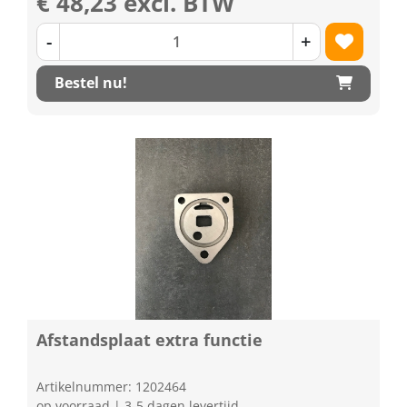
€ 48,23 excl. BTW
-
+
Bestel nu!
Afstandsplaat extra functie
Artikelnummer: 1202464
op voorraad | 3-5 dagen levertijd