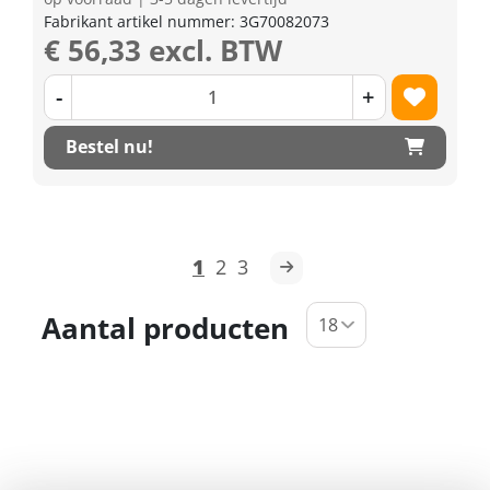
Fabrikant artikel nummer: 3G70082073
€ 56,33 excl. BTW
-
+
Bestel nu!
1
2
3
Aantal producten