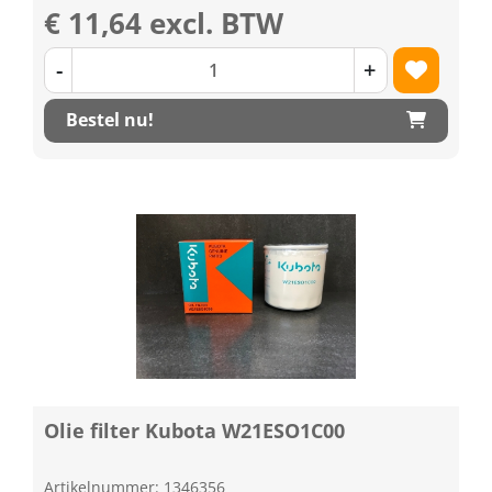
€ 11,64 excl. BTW
-
+
Bestel nu!
Olie filter Kubota W21ESO1C00
Artikelnummer: 1346356