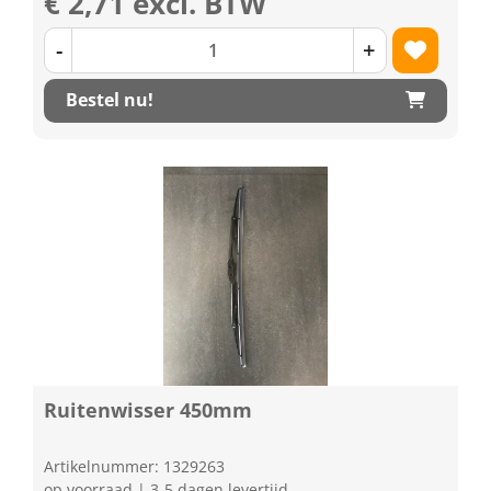
€ 2,71 excl. BTW
-
+
Bestel nu!
Ruitenwisser 450mm
Artikelnummer: 1329263
op voorraad | 3-5 dagen levertijd