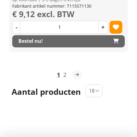
Fabrikant artikel nummer: T115571130
€ 9,12 excl. BTW
-
+
Bestel nu!
1
2
Aantal producten