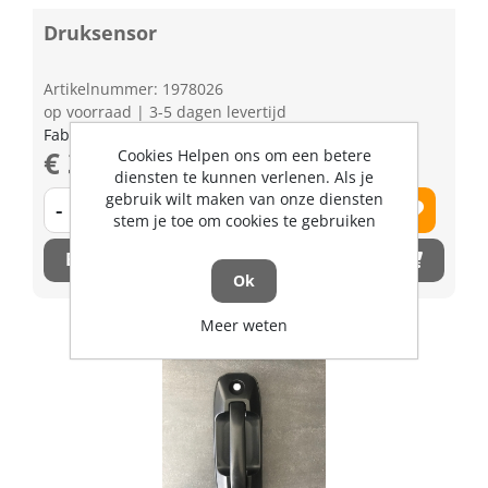
Druksensor
Artikelnummer: 1978026
op voorraad | 3-5 dagen levertijd
Fabrikant artikel nummer: 3J08034760
€ 349,96 excl. BTW
Cookies Helpen ons om een betere
diensten te kunnen verlenen. Als je
gebruik wilt maken van onze diensten
-
+
stem je toe om cookies te gebruiken
Bestel nu!
Ok
Meer weten