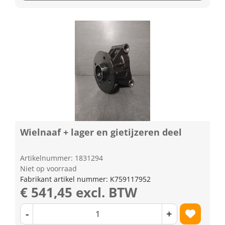
Wielnaaf + lager en gietijzeren deel
Artikelnummer: 1831294
Niet op voorraad
Fabrikant artikel nummer: K759117952
€ 541,45 excl. BTW
-
+