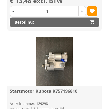
€ 13,48 excl. BTW
-
+
Bestel nu!
Startmotor Kubota K757196810
Artikelnummer: 1292981
op voorraad | 3-5 dagen levertijd