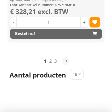
Fabrikant artikel nummer: K757196810
€ 328,21 excl. BTW
-
+
Bestel nu!
1
2
3
Aantal producten